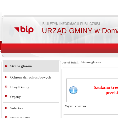
URZĄD GMINY w Doma
Jesteś tutaj:
Strona główna
Strona główna
Ochrona danych osobowych
Szukana treś
Urząd Gminy
przeki
Od:
Organy
Do:
Wyszukiwarka
Sołectwa
Prawo lokalne