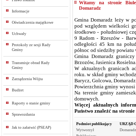
Witamy na stronie Biule
Domaradz
Informacje
Gmina Domaradz leży w pow
Oświadczenia majątkowe
pod względem wielkości gm
środkowo - południowej czę
Uchwały
9 Radom - Rzeszów - Barwi
odległości 45 km na połu
Protokoły ze sesji Rady
północ od siedziby powiatu
Gminy
Gmina Domaradz graniczy 
Brzozów, Jasienica Rosielna
Transmisje obrad Rady
Gminy
W aktualnych granicach ad
roku. w skład gminy wchodzi
Zarządzenia Wójta
Barycz, Golcowa, Domaradz
Powierzchnia gminy wynosi
Budżet
Na terenie gminy zamiesz
domowych.
Raporty o stanie gminy
Więcej aktualnych info
Państwo znaleźć na stronie
Sprawozdania
Podmiot publikujący
URZĄD 
Jak to załatwić (PSEAP)
Wytworzył
Domaradz
Publikujący
-