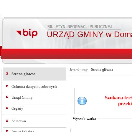
URZĄD GMINY w Doma
Jesteś tutaj:
Strona główna
Strona główna
Ochrona danych osobowych
Szukana treś
Urząd Gminy
przeki
Od:
Organy
Do:
Wyszukiwarka
Sołectwa
Prawo lokalne