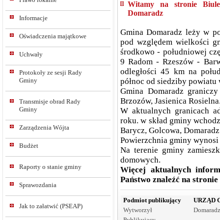
Witamy na stronie Biule
Domaradz
Informacje
Gmina Domaradz leży w pow
Oświadczenia majątkowe
pod względem wielkości gm
środkowo - południowej czę
Uchwały
9 Radom - Rzeszów - Barwi
odległości 45 km na połu
Protokoły ze sesji Rady
północ od siedziby powiatu
Gminy
Gmina Domaradz graniczy 
Brzozów, Jasienica Rosielna
Transmisje obrad Rady
Gminy
W aktualnych granicach ad
roku. w skład gminy wchodzi
Zarządzenia Wójta
Barycz, Golcowa, Domaradz
Powierzchnia gminy wynosi
Budżet
Na terenie gminy zamiesz
domowych.
Raporty o stanie gminy
Więcej aktualnych info
Państwo znaleźć na stronie
Sprawozdania
Podmiot publikujący
URZĄD 
Jak to załatwić (PSEAP)
Wytworzył
Domaradz
Publikujący
-