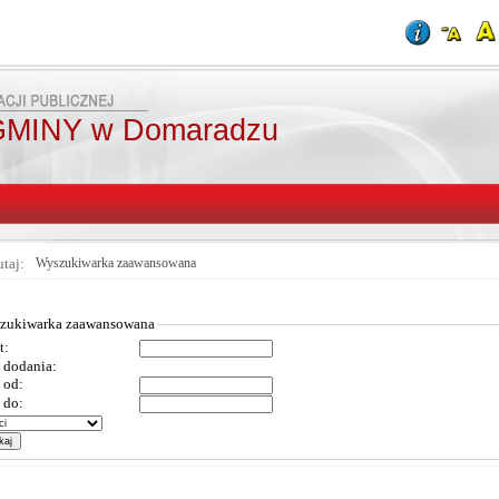
MINY w Domaradzu
utaj:
Wyszukiwarka zaawansowana
zukiwarka zaawansowana
t:
 dodania:
 od:
 do: