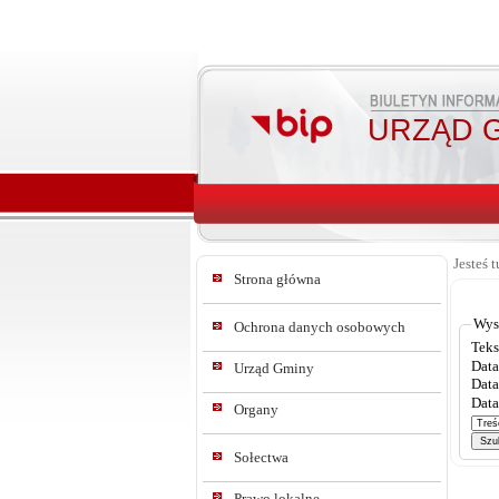
URZĄD G
Jesteś t
Strona główna
Wys
Ochrona danych osobowych
Teks
Data
Urząd Gminy
Data
Data
Organy
Sołectwa
Prawo lokalne