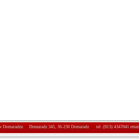
 Domaradzu
Domaradz 345, 36-230 Domaradz
tel. (013) 4347041 emai