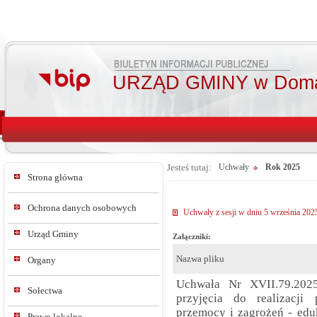
URZĄD GMINY w Doma
Jesteś tutaj:
Uchwały
Rok 2025
Strona główna
Ochrona danych osobowych
Uchwały z sesji w dniu 5 września 2025
Urząd Gminy
Załączniki:
Nazwa pliku
Organy
Uchwała Nr XVII.79.2025
Sołectwa
przyjęcia do realizacj
przemocy i zagrożeń - edu
Prawo lokalne