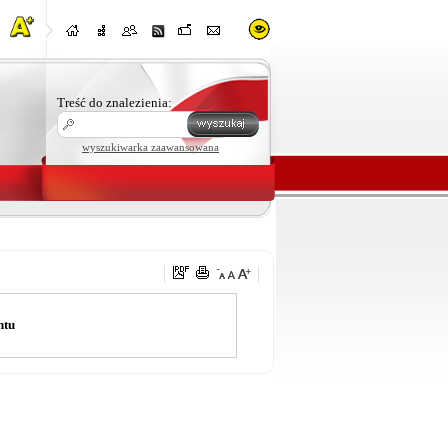
Treść do znalezienia:
wyszukiwarka zaawansowana
ntu