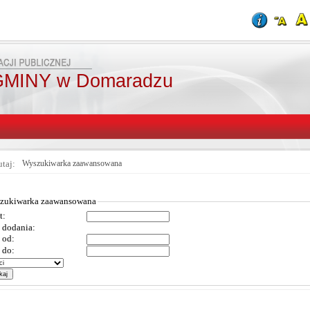
MINY w Domaradzu
utaj:
Wyszukiwarka zaawansowana
zukiwarka zaawansowana
t:
 dodania:
 od:
 do: