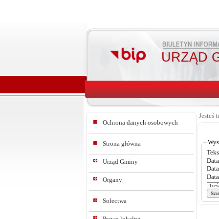
URZĄD G
Jesteś t
Ochrona danych osobowych
Wys
Strona główna
Teks
Data
Urząd Gminy
Data
Data
Organy
Sołectwa
Prawo lokalne