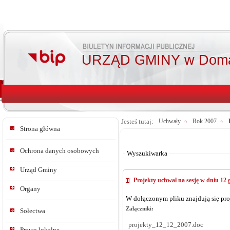
URZĄD GMINY w Doma
Jesteś tutaj:
Uchwały
Rok 2007
Strona główna
Od:
Do:
Ochrona danych osobowych
Wyszukiwarka
Urząd Gminy
Projekty uchwał na sesję w dniu 12 
Organy
W dołączonym pliku znajdują się proj
Załączniki:
Sołectwa
projekty_12_12_2007.doc
Prawo lokalne