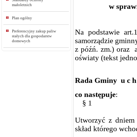
w spraw
małoletnich
Plan ogólny
Na podstawie art.
Preferencyjny zakup paliw
stałych dla gospodarstw
samorządzie gminnym
domowych
z późń. zm.) oraz a
oświaty (tekst jedn
Rada Gminy u c h 
co następuje
:
§ 1
Utworzyć z dniem 
skład którego wcho