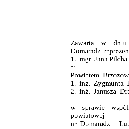
Zawarta w dniu 
Domaradz reprezen
1. mgr Jana Pilch
a:
Powiatem Brzozow
1. inż. Zygmunta B
2. inż. Janusza D
w sprawie wspól
powiatowej
nr Domaradz - Lut