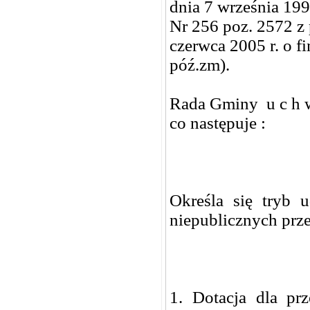
dnia 7 września 199
Nr 256 poz. 2572 z 
czerwca 2005 r. o f
póź.zm).
Rada Gminy u c h w
co następuje :
Określa się tryb 
niepublicznych prz
1. Dotacja dla pr