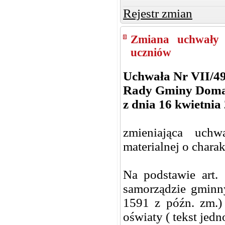
Rejestr zmian
Zmiana uchwały 
uczniów
Uchwała Nr VII/4
Rady Gminy Dom
z dnia 16 kwietnia
zmieniająca uch
materialnej o chara
Na podstawie art.
samorządzie gminny
1591 z późn. zm.) 
oświaty ( tekst jedn