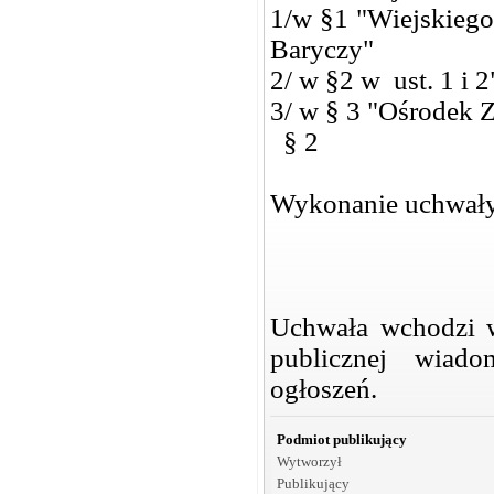
1/w §1 "Wiejskiego
Baryczy"
2/ w §2 w ust. 1 i 
3/ w § 3 "Ośrodek 
§ 2
Wykonanie uchwały
Uchwała wchodzi 
publicznej wiad
ogłoszeń.
Podmiot publikujący
Wytworzył
Publikujący