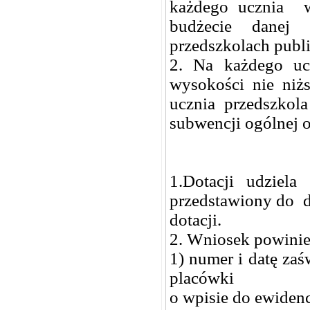
każdego ucznia w
budżecie danej
przedszkolach publi
2. Na każdego ucz
wysokości nie niż
ucznia przedszkol
subwencji ogólnej 
1.Dotacji udziel
przedstawiony do d
dotacji.
2. Wniosek powinie
1) numer i datę zaś
placówki
o wpisie do ewidenc