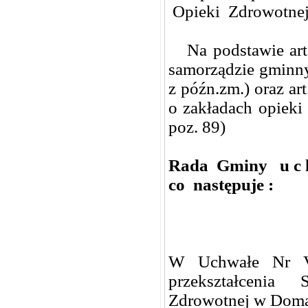
Opieki Zdrowotnej
Na podstawie art. 
samorządzie gminnym
z późn.zm.) oraz art
o zakładach opieki 
poz. 89)
Rada Gminy u c h
co następuje :
W Uchwałe Nr VI
przekształcenia
Zdrowotnej w Doma