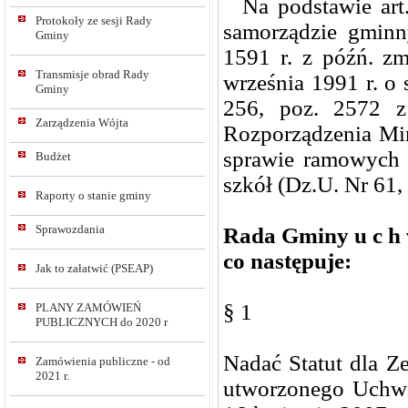
Na podstawie art.1
Protokoły ze sesji Rady
samorządzie gminny
Gminy
1591 r. z późń. zm.
Transmisje obrad Rady
września 1991 r. o 
Gminy
256, poz. 2572 
Zarządzenia Wójta
Rozporządzenia Min
sprawie ramowych s
Budżet
szkół (Dz.U. Nr 61,
Raporty o stanie gminy
Sprawozdania
Rada Gminy u c h w
co następuje:
Jak to załatwić (PSEAP)
§ 1
PLANY ZAMÓWIEŃ
PUBLICZNYCH do 2020 r
Nadać Statut dla Z
Zamówienia publiczne - od
2021 r.
utworzonego Uchw