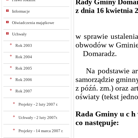
Rady Gminy Doma
z dnia 16 kwietnia 
Informacje
Oświadczenia majątkowe
Uchwały
w sprawie ustaleni
obwodów w Gmini
Rok 2003
Domaradz.
Rok 2004
Rok 2005
Na podstawie art. 
samorządzie gminnym
Rok 2006
z późń. zm.) oraz ar
Rok 2007
oświaty (tekst jedno
Projekty - 2 luty 2007 r.
Rada Gminy u c h w
Uchwały - 2 luty 2007r.
co następuje:
Projekty - 14 marca 2007 r.