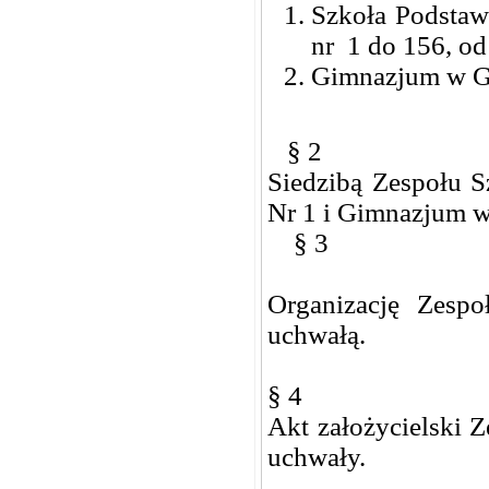
Szkoła Podsta
nr 1 do 156, od
Gimnazjum w Go
§ 2
Siedzibą Zespołu 
Nr 1 i Gimnazjum 
§ 3
Organizację Zespo
uchwałą.
§ 4
Akt założycielski 
uchwały.