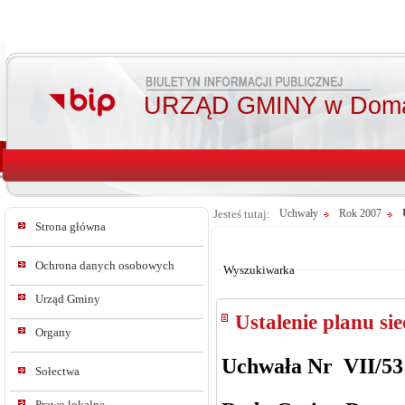
URZĄD GMINY w Doma
Jesteś tutaj:
Uchwały
Rok 2007
Strona główna
Od:
Do:
Ochrona danych osobowych
Wyszukiwarka
Urząd Gminy
Ustalenie planu si
Organy
Uchwała Nr VII/53 
Sołectwa
Prawo lokalne