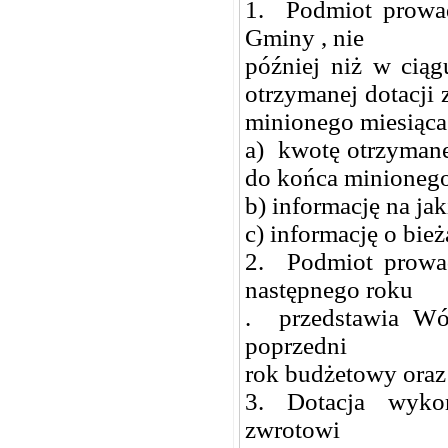
1. Podmiot prowad
Gminy , nie
później niż w ciąg
otrzymanej dotacji
minionego miesiąca
a) kwotę otrzymane
do końca minioneg
b) informację na ja
c) informację o bież
2. Podmiot prowad
następnego roku
. przedstawia Wójt
poprzedni
rok budżetowy oraz 
3. Dotacja wykor
zwrotowi