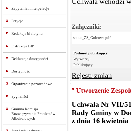
Uchwała wchodzi w 
Zapytania i interpelacje
Petycje
Załączniki:
Redakcja biuletynu
statut_ZS_Golcowa.pdf
Instrukcja BIP
Podmiot publikujący
Deklaracja dostępności
Wytworzył
Publikujący
Dostępność
Rejestr zmian
Organizacje pozarządowe
Utworzenie Zespoł
Sygnaliści
Uchwała Nr VII/5
Gminna Komisja
Rady Gminy w Do
Rozwiązywania Problemów
Alkoholowych
z dnia 16 kwietnia 
Standardy ochrony