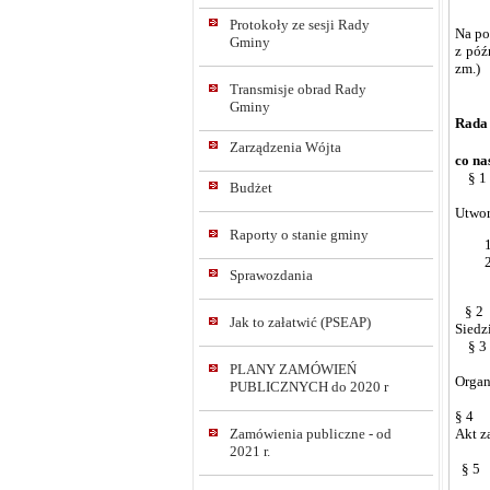
Protokoły ze sesji Rady
Na po
Gminy
z póź
zm.)
Transmisje obrad Rady
Gminy
Rada 
Zarządzenia Wójta
co na
§ 1
Budżet
Utwor
Raporty o stanie gminy
Sprawozdania
§ 2
Jak to załatwić (PSEAP)
Siedz
§ 3
PLANY ZAMÓWIEŃ
Organ
PUBLICZNYCH do 2020 r
§ 4
Zamówienia publiczne - od
Akt z
2021 r.
§ 5