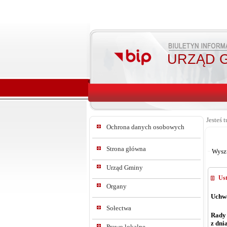
URZĄD G
Jesteś t
Ochrona danych osobowych
Strona główna
Wysz
Urząd Gminy
Ust
Organy
Uchwa
Sołectwa
Rady
z dni
Prawo lokalne