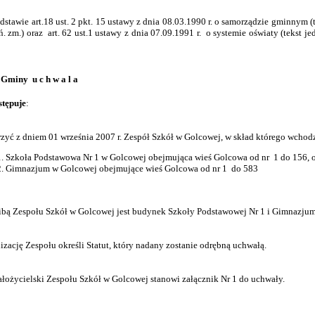
dstawie art.18 ust. 2 pkt. 15 ustawy z dnia 08.03.1990 r. o samorządzie gminnym (t
ń. zm.) oraz art. 62 ust.1 ustawy z dnia 07.09.1991 r. o systemie oświaty (tekst j
Gminy u c h w a l a
stępuje
:
zyć z dniem 01 września 2007 r. Zespół Szkół w Golcowej, w skład którego wchod
Szkoła Podstawowa Nr 1 w Golcowej obejmująca wieś Golcowa od nr 1 do 156, o
Gimnazjum w Golcowej obejmujące wieś Golcowa od nr 1 do 583
ibą Zespołu Szkół w Golcowej jest budynek Szkoły Podstawowej Nr 1 i Gimnazju
izację Zespołu określi Statut, który nadany zostanie odrębną uchwałą.
ałożycielski Zespołu Szkół w Golcowej stanowi załącznik Nr 1 do uchwały.