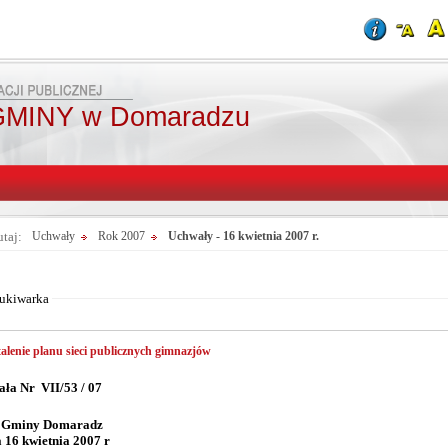
MINY w Domaradzu
utaj:
Uchwały
Rok 2007
Uchwały - 16 kwietnia 2007 r.
Od:
Fraza:
Do:
Treści archiwaln
ukiwarka
alenie planu sieci publicznych gimnazjów
ła Nr VII/53 / 07
 Gminy Domaradz
a 16 kwietnia 2007 r