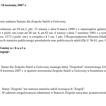
a 16 kwietnia 2007 r.
awie nadania Statutu dla Zespołu Szkół w Golcowej.
dstawie art.18 ust.2, pkt. 15 ustawy z dnia 8 marca 1990 r. o samorządzie gminnym
. z późń. zm.) oraz art.58 ust. 6, art.62 ust. 4 ustawy z dnia 7 września 1991 r. o sy
poz. 2572 z poźń. zm.) w związku z § 1 ust. 1 pkt. 3 Rozporządzenia Ministra Eduk
ych statutów publicznego przedszkola oraz publicznych szkół (Dz.U. Nr 61, poz. 6
Gminy u c h w a l a
stępuje:
 Statut dla Zespołu Szkół w Golcowej zwanego dalej "Zespołem" utworzonego U
16 kwietnia 2007 r. w sprawie utworzenia Zespołu Szkół w Golcowej w brzmieniu u
Statut "Zespołu" nie narusza statutów szkół tworzących "Zespół".
W zakresie uregulowanym odmiennie w Statucie Zespołu tracą moc postanowienia