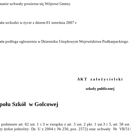
anie uchwały powierza się Wójtowi Gminy.
ła wchodzi w życie z dniem 01 września 2007 r.
ła podlega ogłoszeniu w Dzienniku Urzędowym Województwa Podkarpackiego.
A K T z a ł o ż y c i e l s k i
szkoły publicznej
połu Szkół w Golcowej
dstawie art. 62 ust. 1 i 3 w związku z art. 5 ust. 2 pkt. 1 ust.3 i 5, art. 58 ust
ty (tekst jednolity: Dz. U z 2004 r. Nr 256, poz. 2572) oraz uchwały Nr VII/