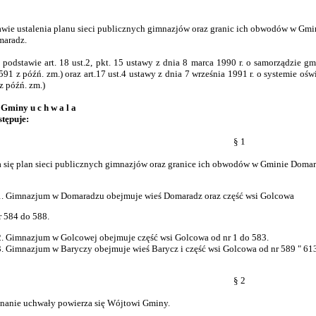
awie ustalenia planu sieci publicznych gimnazjów oraz granic ich obwodów w Gmi
radz.
dstawie art. 18 ust.2, pkt. 15 ustawy z dnia 8 marca 1990 r. o samorządzie gmi
591 z późń. zm.) oraz art.17 ust.4 ustawy z dnia 7 września 1991 r. o systemie oświ
z późń. zm.)
Gminy u c h w a l a
stępuje:
§ 1
a się plan sieci publicznych gimnazjów oraz granice ich obwodów w Gminie Domar
Gimnazjum w Domaradzu obejmuje wieś Domaradz oraz część wsi Golcowa
 584 do 588.
Gimnazjum w Golcowej obejmuje część wsi Golcowa od nr 1 do 583.
Gimnazjum w Baryczy obejmuje wieś Barycz i część wsi Golcowa od nr 589 " 61
§ 2
anie uchwały powierza się Wójtowi Gminy.