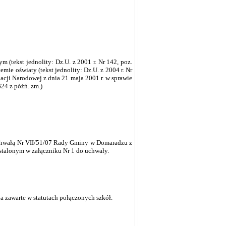
 (tekst jednolity: Dz.U. z 2001 r. Nr 142, poz.
stemie oświaty (tekst jednolity: Dz.U. z 2004 r. Nr
acji Narodowej z dnia 21 maja 2001 r. w sprawie
24 z późń. zm.)
chwałą Nr VII/51/07 Rady Gminy w Domaradzu z
stalonym w załączniku Nr 1 do uchwały.
 zawarte w statutach połączonych szkół.