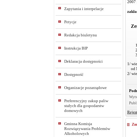
2007 
Zapytania i interpelacje
zakła
Petycje
Zesp
Redakcja biuletynu
Instrukcja BIP
Deklaracja dostępności
1/ wi
od Nr
2/ wi
Dostępność
Organizacje pozarządowe
Podm
Wyt
Preferencyjny zakup paliw
Publ
stałych dla gospodarstw
domowych
Rejes
Gminna Komisja
Zm
Rozwiązywania Problemów
Alkoholowych