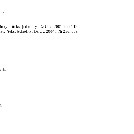
nie
nnym (tekst jednolity: Dz.U. z 2001 r. nr 142,
aty (tekst jednolity: Dz.U z 2004 r. Nr 256, poz.
adz:
3.