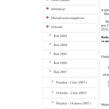
Informacje
w spr
Doma
Oświadczenia majątkowe
Na po
poz.1
Uchwały
2572 
Rok 2003
Rada 
co na
Rok 2004
Rok 2005
Ustal
Rok 2006
Rok 2007
od nr
Projekty - 2 luty 2007 r.
Uchwały - 2 luty 2007r.
Projekty - 14 marca 2007 r.
Wykon