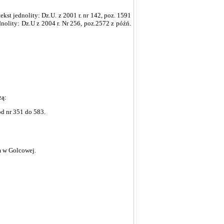
ekst jednolity: Dz.U. z 2001 r. nr 142, poz. 1591
ednolity: Dz.U z 2004 r. Nr 256, poz.2572 z późń.
zą:
d nr 351 do 583.
m w Golcowej.