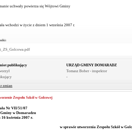
anie uchwały powierza się Wójtowi Gminy
ła wchodzi w życie z dniem 1 września 2007 r.
niki:
ut_ZS_Golcowa.pdf
iot publikujący
URZĄD GMINY DOMARADZ
worzył
Tomasz Bober - inspektor
ikujący
-
tr zmian
orzenie Zespołu Szkół w Golcowej
ła Nr VII/51/07
 Gminy w Domaradzu
a 16 kwietnia 2007 r.
w sprawie utworzenia Zespołu Szkół w Gol