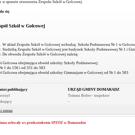
r. w sprawie utworzenia Zespołu Szkół w Golcowej.
da się
:
ół Szkół w Golcowej
W skład Zespołu Szkół w Golcowej wchodzą: Szkoła Podstawowa Nr 1 w Golcow
Siedzibą Zespołu Szkół w Golcowej jest budynek Szkoły Podstawowej Nr 1 i G
Do obwodu Zespołu Szkół w Golcowej należą:
eś Golcowa obejmująca obwód szkolny Szkoły Podstawowej:
 1 do 156 i od 351 do 583
eś Golcowa obejmująca obwód szkolny Gimnazjum w Golcowej od Nr 1 do 583
iot publikujący
URZĄD GMINY DOMARADZ
worzył
Tomasz Bober - inspektor
ikujący
-
tr zmian
iana uchwały ws przekształcenia SPZOZ w Domaradzu