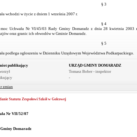
§ 3
ła wchodzi w życie z dniem 1 września 2007 r.
§ 4
 moc Uchwała Nr VI/45/03 Rady Gminy Domaradz z dnia 28 kwietnia 2003 r. 
zjów oraz granic ich obwodów w Gminie Domaradz.
§ 5
ła podlega ogłoszeniu w Dzienniku Urzędowym Województwa Podkarpackiego.
iot publikujący
URZĄD GMINY DOMARADZ
worzył
Tomasz Bober - inspektor
ikujący
-
tr zmian
anie Statutu Zespołowi Szkół w Golcowej
ła Nr VII/52/07
 Gminy Domaradz