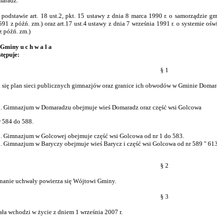
radz.
dstawie art. 18 ust.2, pkt. 15 ustawy z dnia 8 marca 1990 r. o samorządzie gmi
91 z późń. zm.) oraz art.17 ust.4 ustawy z dnia 7 września 1991 r. o systemie oświ
z późń. zm.)
Gminy u c h w a l a
stępuje:
§ 1
a się plan sieci publicznych gimnazjów oraz granice ich obwodów w Gminie Domar
Gimnazjum w Domaradzu obejmuje wieś Domaradz oraz część wsi Golcowa
 584 do 588.
Gimnazjum w Golcowej obejmuje część wsi Golcowa od nr 1 do 583.
Gimnazjum w Baryczy obejmuje wieś Barycz i część wsi Golcowa od nr 589 " 613
§ 2
anie uchwały powierza się Wójtowi Gminy.
§ 3
ła wchodzi w życie z dniem 1 września 2007 r.