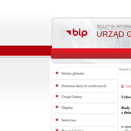
URZĄD G
Jesteś t
Strona główna
Ochrona danych osobowych
Ust
Urząd Gminy
Uchwa
Organy
Rady
z dni
Sołectwa
w spr
Prawo lokalne