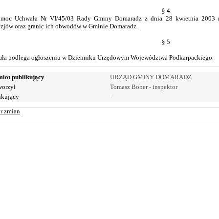
§ 4
 moc Uchwała Nr VI/45/03 Rady Gminy Domaradz z dnia 28 kwietnia 2003 r. 
zjów oraz granic ich obwodów w Gminie Domaradz.
§ 5
ła podlega ogłoszeniu w Dzienniku Urzędowym Województwa Podkarpackiego.
iot publikujący
URZĄD GMINY DOMARADZ
orzył
Tomasz Bober - inspektor
ikujący
-
tr zmian