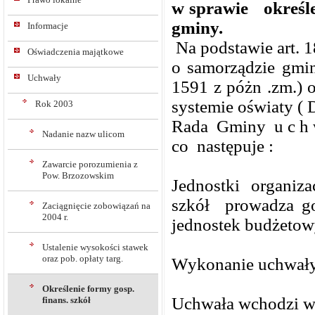
w sprawie określe
gminy.
Informacje
Na podstawie art. 1
Oświadczenia majątkowe
o samorządzie gmin
Uchwały
1591 z póżn .zm.) o
systemie oświaty ( D
Rok 2003
Rada Gminy u c h w
Nadanie nazw ulicom
co następuje :
Zawarcie porozumienia z
Pow. Brzozowskim
Jednostki organiz
szkół prowadza go
Zaciągnięcie zobowiązań na
2004 r.
jednostek budżetow
Ustalenie wysokości stawek
oraz pob. opłaty targ.
Wykonanie uchwały
Określenie formy gosp.
Uchwała wchodzi w 
finans. szkół