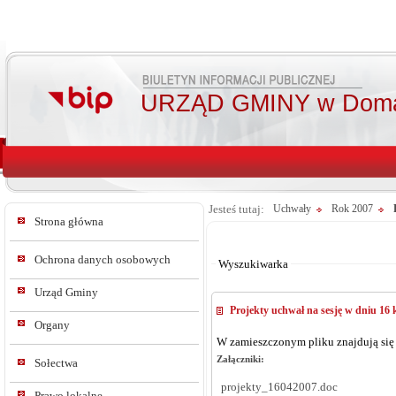
URZĄD GMINY w Doma
Jesteś tutaj:
Uchwały
Rok 2007
Strona główna
Od:
Do:
Ochrona danych osobowych
Wyszukiwarka
Urząd Gminy
Projekty uchwał na sesję w dniu 16 
Organy
W zamieszczonym pliku znajdują się 
Załączniki:
Sołectwa
projekty_16042007.doc
Prawo lokalne