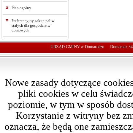
Plan ogólny
Preferencyjny zakup paliw
stałych dla gospodarstw
domowych
URZĄD GMINY w Domaradzu
Domaradz 34
Nowe zasady dotyczące cookies
pliki cookies w celu świadc
poziomie, w tym w sposób dos
Korzystanie z witryny bez z
oznacza, że będą one zamieszc