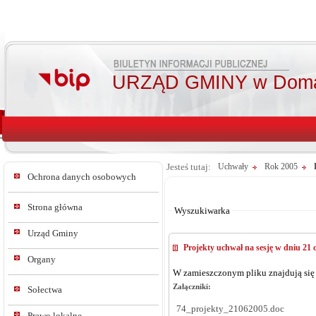
URZĄD GMINY w Doma
Jesteś tutaj:
Uchwały
Rok 2005
Ochrona danych osobowych
Od:
Do:
Strona główna
Wyszukiwarka
Urząd Gminy
Projekty uchwał na sesję w dniu 21 c
Organy
W zamieszczonym pliku znajdują się 
Załączniki:
Sołectwa
74_projekty_21062005.doc
Prawo lokalne