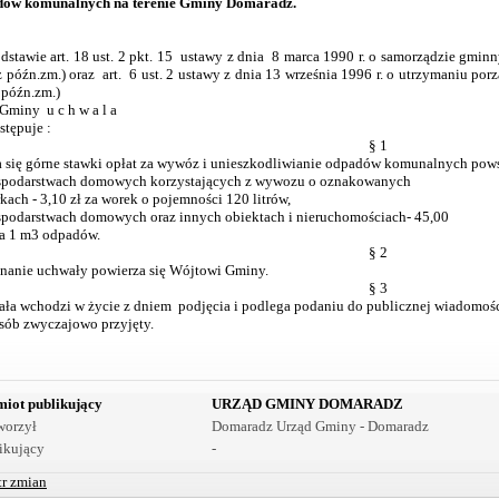
dów komunalnych na terenie Gminy Domaradz.
dstawie art. 18 ust. 2 pkt. 15 ustawy z dnia 8 marca 1990 r. o samorządzie gminny
 późn.zm.) oraz art. 6 ust. 2 ustawy z dnia 13 września 1996 r. o utrzymaniu por
 późn.zm.)
Gminy u c h w a l a
stępuje :
§ 1
a się górne stawki opłat za wywóz i unieszkodliwianie odpadów komunalnych pow
spodarstwach domowych korzystających z wywozu o oznakowanych
ch - 3,10 zł za worek o pojemności 120 litrów,
spodarstwach domowych oraz innych obiektach i nieruchomościach- 45,00
a 1 m3 odpadów.
§ 2
anie uchwały powierza się Wójtowi Gminy.
§ 3
ła wchodzi w życie z dniem podjęcia i podlega podaniu do publicznej wiadomoś
sób zwyczajowo przyjęty.
iot publikujący
URZĄD GMINY DOMARADZ
worzył
Domaradz Urząd Gminy - Domaradz
ikujący
-
tr zmian