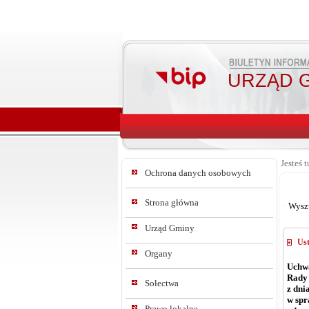
URZĄD G
Jesteś t
Ochrona danych osobowych
Strona główna
Wysz
Urząd Gminy
Ust
Organy
Uchwa
Rady
Sołectwa
z dni
w spr
Prawo lokalne