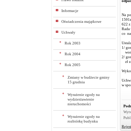
odpa
Informacje
Na po
1591z
Oświadczenia majątkowe
622 z
Rada 
Uchwały
co na
Ustal
Rok 2003
1/ go
worka
Rok 2004
2/ go
zł z
Rok 2005
Wykon
Zmiany w budżecie gminy
Uchwa
15 grudnia
w spo
Wyrażenie zgody na
wydzierżawienie
nieruchomości
Podm
Wyt
Wyrażenie zgody na
Publ
rozbiórkę budynku
Rejes