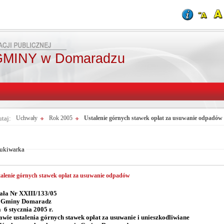
MINY w Domaradzu
utaj:
Uchwały
Rok 2005
Ustalenie górnych stawek opłat za usuwanie odpadów
Od:
Fraza:
Do:
Treści archiwaln
ukiwarka
alenie górnych stawek opłat za usuwanie odpadów
ła Nr XXIII/133/05
 Gminy Domaradz
a 6 stycznia 2005 r.
awie ustalenia górnych stawek opłat za usuwanie i unieszkodliwiane