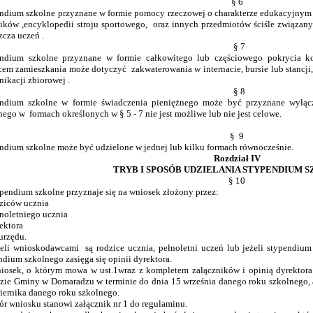
§ 6
ndium szkolne przyznane w formie pomocy rzeczowej o charakterze edukacyjnym
ików ,encyklopedii stroju sportowego, oraz innych przedmiotów ściśle związan
zcza uczeń .
§ 7
ndium szkolne przyznane w formie całkowitego lub częściowego pokrycia k
cem zamieszkania może dotyczyć zakwaterowania w internacie, bursie lub stancj
ikacji zbiorowej .
§ 8
ndium szkolne w formie świadczenia pieniężnego może być przyznane wyłącz
nego w formach określonych w § 5 - 7 nie jest możliwe lub nie jest celowe.
§ 9
ndium szkolne może być udzielone w jednej lub kilku formach równocześnie.
Rozdział IV
TRYB I SPOSÓB UDZIELANIA STYPENDIUM 
§ 10
ypendium szkolne przyznaje się na wniosek złożony przez:
dziców ucznia
łnoletniego ucznia
rektora
 urzędu.
żeli wnioskodawcami są rodzice ucznia, pełnoletni uczeń lub jeżeli stypendium
ndium szkolnego zasięga się opinii dyrektora.
iosek, o którym mowa w ust.1wraz z kompletem załączników i opinią dyrektora 
zie Gminy w Domaradzu w terminie do dnia 15 września danego roku szkolnego, 
iernika danego roku szkolnego.
ór wniosku stanowi załącznik nr 1 do regulaminu.