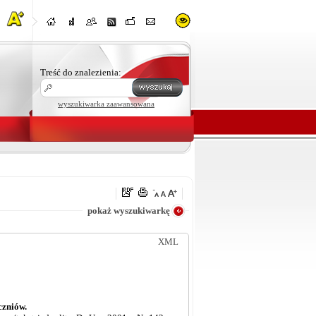
Treść do znalezienia:
wyszukiwarka zaawansowana
e
pokaż wyszukiwarkę
XML
czniów.