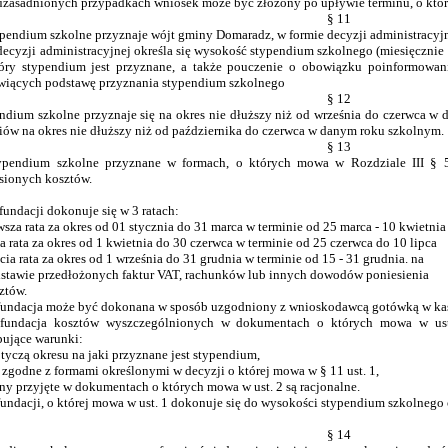
uzasadnionych przypadkach wniosek może być złożony po upływie terminu, o któ
§ 11
ypendium szkolne przyznaje wójt gminy Domaradz, w formie decyzji administracyjn
decyzji administracyjnej określa się wysokość stypendium szkolnego (miesięcznie o
óry stypendium jest przyznane, a także pouczenie o obowiązku poinformowa
wiących podstawę przyznania stypendium szkolnego
§ 12
ndium szkolne przyznaje się na okres nie dłuższy niż od września do czerwca w
iów na okres nie dłuższy niż od października do czerwca w danym roku szkolnym.
§ 13
ypendium szkolne przyznane w formach, o których mowa w Rozdziale III § 5-
sionych kosztów.
fundacji dokonuje się w 3 ratach:
rwsza rata za okres od 01 stycznia do 31 marca w terminie od 25 marca - 10 kwietnia
ga rata za okres od 1 kwietnia do 30 czerwca w terminie od 25 czerwca do 10 lipca
ia rata za okres od 1 września do 31 grudnia w terminie od 15 - 31 grudnia. na
awie przedłożonych faktur VAT, rachunków lub innych dowodów poniesienia
tów.
fundacja może być dokonana w sposób uzgodniony z wnioskodawcą gotówką w kas
fundacja kosztów wyszczególnionych w dokumentach o których mowa w ust.
pujące warunki:
tyczą okresu na jaki przyznane jest stypendium,
 zgodne z formami określonymi w decyzji o której mowa w § 11 ust. 1,
ny przyjęte w dokumentach o których mowa w ust. 2 są racjonalne.
fundacji, o której mowa w ust. 1 dokonuje się do wysokości stypendium szkolnego 
§ 14