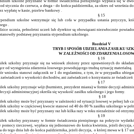
ndium szkolne przyznane w formie świadczenia pieniężnego wypłaca się w dwóch
 od stycznia do czerwca, a druga - do końca października, za okres od września
ez wypłatę w kasie, przelew bankowy .
§ 15
ypendium szkolne wstrzymuje się lub cofa w przypadku ustania przyczyn, kt
nego .
dzice ucznia, pełnoletni uczeń lub dyrektor są obowiązani niezwłocznie powiad
 stanowiły podstawę przyznania stypendium szkolnego.
Rozdział V
TRYB I SPOSÓB UDZIELANIA ZASIŁKU S
W ZALEŻNOŚCI OD ZDARZENIA LOSO
§ 16
siłek szkolny przyznaje się na wniosek złożony przez uprawnionych do składa
ące od wystąpienia zdarzenia losowego powodującego trudną sytuację materialną.
ór wniosku stanowi załącznik nr 1 do regulaminu, z tym, że w przypadku ubiegani
 zaświadczeń o wysokości dochodów, ani zaświadczeń o korzystaniu ze świadczeń
§ 17
siłek szkolny przyznaje wójt (burmistrz, prezydent miasta) w formie decyzji adminis
decyzji administracyjnej określa się wysokość zasiłku szkolnego i jego formy.
§ 18
siłek szkolny może być przyznany w zależności od sytuacji losowej w pełnej lub c
siłek szkolny w częściowej kwocie stanowi od 40 do 80 % zasiłku szkolnego w peł
siłek szkolny może być przyznany raz lub kilka razy w roku niezależnie od otrz
§ 19
siłek szkolny przyznany w formie świadczenia pieniężnego na pokrycie wyda
e pomocy rzeczowej, wypłaca się jednorazowo do końca kwietnia, jeżeli decyzja,
ła do tego dnia lub do końca października, jeżeli decyzja, o której mowa w § 17 ust