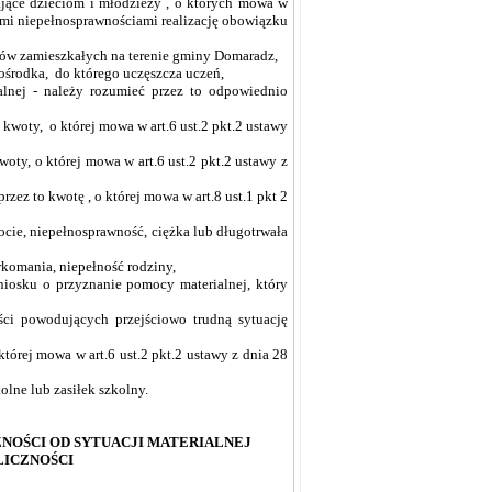
ające dzieciom i młodzieży , o których mowa w
ymi niepełnosprawnościami realizację obowiązku
ków zamieszkałych na terenie gminy Domaradz,
 ośrodka, do którego uczęszcza uczeń,
nej - należy rozumieć przez to odpowiednio
oty, o której mowa w art.6 ust.2 pkt.2 ustawy
y, o której mowa w art.6 ust.2 pkt.2 ustawy z
ez to kwotę , o której mowa w art.8 ust.1 pkt 2
cie, niepełnosprawność, ciężka lub długotrwała
komania, niepełność rodziny,
iosku o przyznanie pomocy materialnej, który
ci powodujących przejściowo trudną sytuację
tórej mowa w art.6 ust.2 pkt.2 ustawy z dnia 28
lne lub zasiłek szkolny.
NOŚCI OD SYTUACJI MATERIALNEJ
LICZNOŚCI