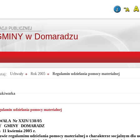
MINY w Domaradzu
utaj:
Uchwały
Rok 2005
Regulamin udzielania pomocy materialnej
Od:
Fraza:
Do:
Treści archiwaln
ukiwarka
ulamin udzielania pomocy materialnej
AŁA Nr XXIV/138/05
Y GMINY DOMARADZ
a 11 kwietnia 2005 r.
awie regulaminu udzielania pomocy materialnej o charakterze socjalnym dla u