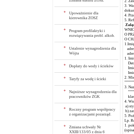
Zmiana statutu ZOSZ
2. Za
3. Wa
dokum
Upoważnienie dla
4. Pr
kierownika ZOSZ
5. Re
Załą
WNI
Program profilaktyki i
O PR
rozwiązywania probl. alkoh.
O C
1.Imię i
Ustalenie wynagrodzenia dla
adres za
Wójta
adres s
1. Imi
Data i 
Dopłaty do wody i ścieków
Imię 
Imię 
2. Mie
Taryfy za wodę i ścieki
""""""
3. Na
Najniższe wynagrodzenia dla
""""""
pracowników ZGK
klasa.....
4. Wn
a) st
Roczny program współpracy
b) za
z organizacjami pozarząd.
5. Po
Lp. R
1. po
Zmiana uchwały Nr
(opisa
XXIII/133/05 z dnia 6