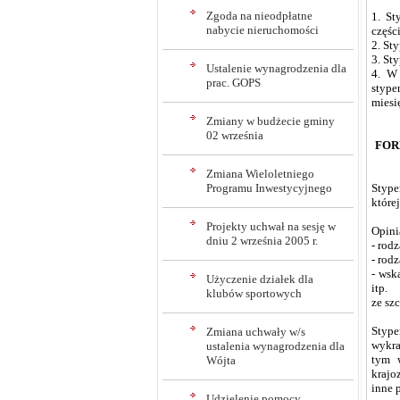
Zgoda na nieodpłatne
1. St
nabycie nieruchomości
częśc
2. St
3. St
Ustalenie wynagrodzenia dla
4. W 
prac. GOPS
stype
miesi
Zmiany w budżecie gminy
02 września
FOR
Zmiana Wieloletniego
Programu Inwestycyjnego
Stype
której
Projekty uchwał na sesję w
Opini
dniu 2 września 2005 r.
- rod
- rod
- wsk
Użyczenie działek dla
itp.
klubów sportowych
ze sz
Styp
Zmiana uchwały w/s
wykra
ustalenia wynagrodzenia dla
tym w
Wójta
krajo
inne 
Udzielenie pomocy