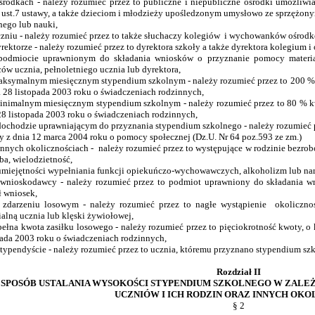
rodkach - należy rozumieć przez to publiczne i niepubliczne ośrodki umożliwi
6 ust.7 ustawy, a także dzieciom i młodzieży upośledzonym umysłowo ze sprzężon
nego lub nauki,
zniu - należy rozumieć przez to także słuchaczy kolegiów i wychowanków ośrod
rektorze - należy rozumieć przez to dyrektora szkoły a także dyrektora kolegium i
dmiocie uprawnionym do składania wniosków o przyznanie pomocy material
ców ucznia, pełnoletniego ucznia lub dyrektora,
ksymalnym miesięcznym stypendium szkolnym - należy rozumieć przez to 200 % kw
a 28 listopada 2003 roku o świadczeniach rodzinnych,
nimalnym miesięcznym stypendium szkolnym - należy rozumieć przez to 80 % kwot
28 listopada 2003 roku o świadczeniach rodzinnych,
ochodzie uprawniającym do przyznania stypendium szkolnego - należy rozumieć prz
y z dnia 12 marca 2004 roku o pomocy społecznej (Dz.U. Nr 64 poz.593 ze zm.)
nnych okolicznościach - należy rozumieć przez to występujące w rodzinie bezrobo
ba, wielodzietność,
umiejętności wypełniania funkcji opiekuńczo-wychowawczych, alkoholizm lub nar
nioskodawcy - należy rozumieć przez to podmiot uprawniony do składania wn
ł wniosek,
darzeniu losowym - należy rozumieć przez to nagłe wystąpienie okolicznoś
ialną ucznia lub klęski żywiołowej,
ełna kwota zasiłku losowego - należy rozumieć przez to pięciokrotność kwoty, o k
pada 2003 roku o świadczeniach rodzinnych,
typendyście - należy rozumieć przez to ucznia, któremu przyznano stypendium szko
Rozdział II
SPOSÓB USTALANIA WYSOKOŚCI STYPENDIUM SZKOLNEGO W ZALEŻ
UCZNIÓW I ICH RODZIN ORAZ INNYCH OKO
§ 2