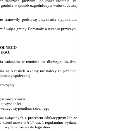
 transzach, pierwsza - do końca kwietnia , za
 do grudnia w sposób uzgodniony z wnioskodawcą
óre stanowiły podstawę przyznania stypendium
omić wójta gminy Domaradz o ustaniu przyczyn,
ZKOLNEGO
WEGO.
nia wniosków w terminie nie dłuższym niż dwa
a się o zasiłek szkolny nie należy załączać do
 pomocy społecznej.
tracyjnej.
zęściowej kwocie.
nej wysokości.
ymywanego stypendium szkolnego.
tków związanych z procesem edukacyjnym lub w
 o której mowa w § 17 ust. 1 regulaminu wydana
. 1 wydana została do tego dnia.