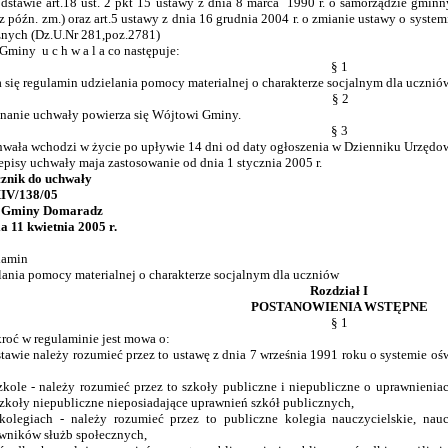
dstawie art.18 ust. 2 pkt 15 ustawy z dnia 8 marca 1990 r. o samorządzie gminny
z późn. zm.) oraz art.5 ustawy z dnia 16 grudnia 2004 r. o zmianie ustawy o sys
znych (Dz.U.Nr 281,poz.2781)
Gminy u c h w a l a co następuje:
§ 1
a się regulamin udzielania pomocy materialnej o charakterze socjalnym dla ucznió
§ 2
anie uchwały powierza się Wójtowi Gminy.
§ 3
hwała wchodzi w życie po upływie 14 dni od daty ogłoszenia w Dzienniku Urzę
zepisy uchwały maja zastosowanie od dnia 1 stycznia 2005 r.
znik do uchwały
IV/138/05
 Gminy Domaradz
ia 11 kwietnia 2005 r.
lamin
lania pomocy materialnej o charakterze socjalnym dla uczniów
Rozdział I
POSTANOWIENIA WSTĘPNE
§ 1
ekroć w regulaminie jest mowa o:
tawie należy rozumieć przez to ustawę z dnia 7 września 1991 roku o systemie oś
kole - należy rozumieć przez to szkoły publiczne i niepubliczne o uprawnienia
szkoły niepubliczne nieposiadające uprawnień szkół publicznych,
legiach - należy rozumieć przez to publiczne kolegia nauczycielskie, nauc
wników służb społecznych,