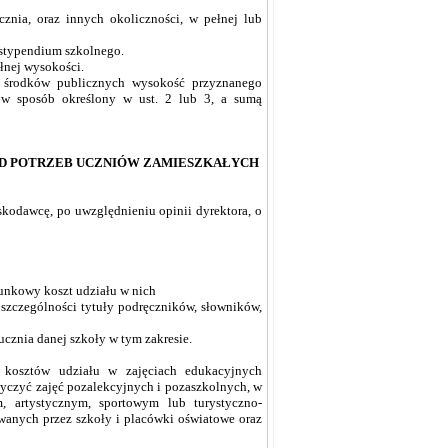
znia, oraz innych okoliczności, w pełnej lub
stypendium szkolnego.
łnej wysokości.
e środków publicznych wysokość przyznanego
 w sposób określony w ust. 2 lub 3, a sumą
 OD POTRZEB UCZNIÓW ZAMIESZKAŁYCH
kodawcę, po uwzględnieniu opinii dyrektora, o
cunkowy koszt udziału w nich
zczególności tytuły podręczników, słowników,
znia danej szkoły w tym zakresie.
 kosztów udziału w zajęciach edukacyjnych
tyczyć zajęć pozalekcyjnych i pozaszkolnych, w
 artystycznym, sportowym lub turystyczno-
anych przez szkoły i placówki oświatowe oraz