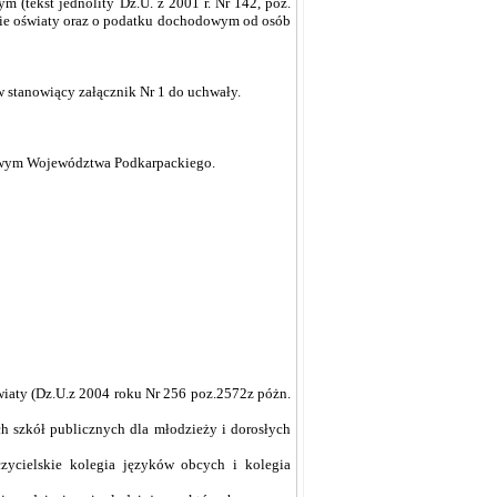
m (tekst jednolity Dz.U. z 2001 r. Nr 142, poz.
temie oświaty oraz o podatku dochodowym od osób
w stanowiący załącznik Nr 1 do uchwały.
dowym Województwa Podkarpackiego.
wiaty (Dz.U.z 2004 roku Nr 256 poz.2572z póżn.
ch szkół publicznych dla młodzieży i dorosłych
zycielskie kolegia języków obcych i kolegia