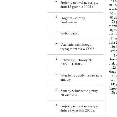
4) oś
Projekty uchwał na sesję w
art.1
dniu 15 grudnia 2005 r.
szkol
5) uc
6) dy
Program Ochrony
7) po
Środowiska
rodzi
8) ma
Wybór banku
z dni
9) mi
dnia 
Ustalenie najniższego
10) d
wynagrodzenia w GOPS
ustaw
11) i
choro
Uchylenie uchwały Nr
brak 
XXVIII/178/05
12) w
złoży
Wyrażenie zgody na zawarcie
13) z
umowy
mater
14) p
listo
Zmiany w budżecie gminy
15) s
28 września
Projekty uchwał na sesję w
dniu 28 września 2005 r.