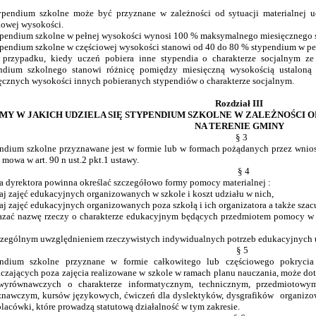
ypendium szkolne może być przyznane w zależności od sytuacji materialnej uc
iowej wysokości.
ypendium szkolne w pełnej wysokości wynosi 100 % maksymalnego miesięcznego 
ypendium szkolne w częściowej wysokości stanowi od 40 do 80 % stypendium w pe
przypadku, kiedy uczeń pobiera inne stypendia o charakterze socjalnym z
ndium szkolnego stanowi różnicę pomiędzy miesięczną wysokością ustaloną
ęcznych wysokości innych pobieranych stypendiów o charakterze socjalnym.
Rozdział III
MY W JAKICH UDZIELA SIĘ STYPENDIUM SZKOLNE W ZALEŻNOŚCI
NA TERENIE GMINY
§ 3
ndium szkolne przyznawane jest w formie lub w formach pożądanych przez wnios
 mowa w art. 90 n ust.2 pkt.1 ustawy.
§ 4
a dyrektora powinna określać szczegółowo formy pomocy materialnej :
zaj zajęć edukacyjnych organizowanych w szkole i koszt udziału w nich,
zaj zajęć edukacyjnych organizowanych poza szkołą i ich organizatora a także sza
azać nazwę rzeczy o charakterze edukacyjnym będących przedmiotem pomocy w s
czególnym uwzględnieniem rzeczywistych indywidualnych potrzeb edukacyjnych uc
§ 5
endium szkolne przyznane w formie całkowitego lub częściowego pokrycia
czających poza zajęcia realizowane w szkole w ramach planu nauczania, może do
yrównawczych o charakterze informatycznym, technicznym, przedmiotowym,
znawczym, kursów językowych, ćwiczeń dla dyslektyków, dysgrafików organizow
placówki, które prowadzą statutową działalność w tym zakresie.