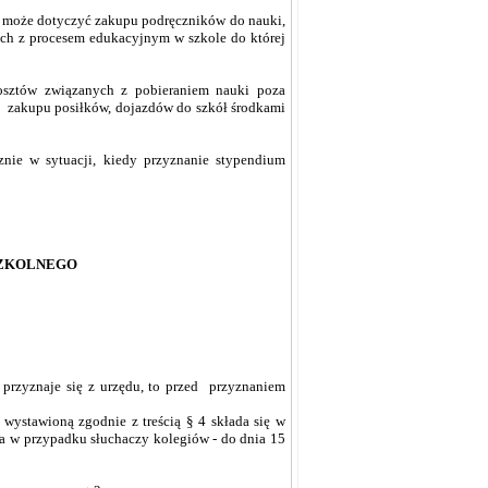
 może dotyczyć zakupu podręczników do nauki,
ych z procesem edukacyjnym w szkole do której
osztów związanych z pobieraniem nauki poza
i, zakupu posiłków, dojazdów do szkół środkami
nie w sytuacji, kiedy przyznanie stypendium
SZKOLNEGO
 przyznaje się z urzędu, to przed przyznaniem
wystawioną zgodnie z treścią § 4 składa się w
a w przypadku słuchaczy kolegiów - do dnia 15