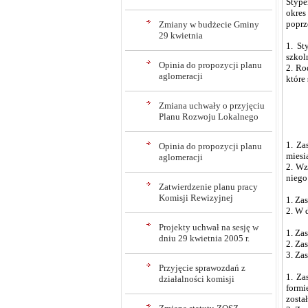
Stype
okres
poprz
Zmiany w budżecie Gminy
29 kwietnia
1. St
szkol
Opinia do propozycji planu
2. Ro
aglomeracji
które
Zmiana uchwały o przyjęciu
Planu Rozwoju Lokalnego
1. Za
Opinia do propozycji planu
miesi
aglomeracji
2. Wz
niego
Zatwierdzenie planu pracy
Komisji Rewizyjnej
1. Za
2. W 
Projekty uchwał na sesję w
1. Za
dniu 29 kwietnia 2005 r.
2. Za
3. Za
Przyjęcie sprawozdań z
1. Za
działalności komisji
formi
zosta