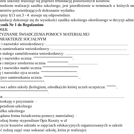
siłek szkolny realizuje się poprzez refundację poniesionych kosztów.
runkiem realizacji zasiłku szkolnego, jest przedłożenie w terminach o których 
entów potwierdzających dokonanie wydatku.
zepisy §13 ust.3 - 4 stosuje się odpowiednio.
fundacji dokonuje się do wysokości zasiłku szkolnego określonego w decyzji admini
cznik Nr 1 do Regulaminu
OSEK
ZYZNANIE ŚWIADCZENIA POMOCY MATERIALNEJ
HARAKTERZE SOCJALNYM
 nazwisko wnioskodawcy:............................................................................................
mieszkania wnioskodawcy :....................................................................................
tałego zameldowania wnioskodawcy: .......................................................................
ę i nazwisko ucznia: """"""""""""""""""""""""""..
miejsce urodzenia ucznia """""""""""""".................................
i nazwisko matki ucznia:""""""""""""""""""""""""
i nazwisko ojca ucznia: """""""""""""""""""""""".
jsce zamieszkania ucznia: """""""""""""""""""""""...
"""""""""""""""""""""""""""""".
zwa i adres szkoły (kolegium, ośrodka) do której uczeń uczęszcza: """"""..
"""""""""""""""""""""""""""""".
...................................................................................................................................
ioskuję o przyznanie :
ypendium szkolnego
siłku szkolnego
żądana forma świadczenia pomocy materialnej :
odzaj formy stypendium Opis Koszty w zł
krycie kosztów udziału w zajęciach edukacyjnych organizowanych w szkole
ć rodzaj zajęć oraz wskazać szkołę, która je realizuje)