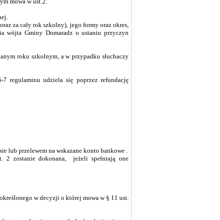
rym mowa w ust.2.
ej.
raz za cały rok szkolny), jego formy oraz okres,
nia wójta Gminy Domaradz o ustaniu przyczyn
 danym roku szkolnym, a w przypadku słuchaczy
7 regulaminu udziela się poprzez refundację
ie lub przelewem na wskazane konto bankowe .
 2 zostanie dokonana, jeżeli spełniają one
określonego w decyzji o której mowa w § 11 ust.