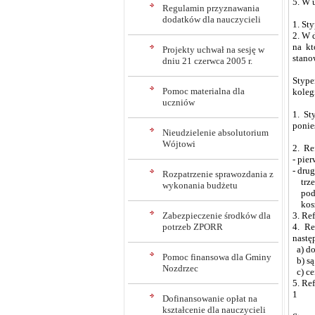
5. W 
Regulamin przyznawania
dodatków dla nauczycieli
1. St
2. W 
na kt
Projekty uchwał na sesję w
stano
dniu 21 czerwca 2005 r.
Stype
Pomoc materialna dla
koleg
uczniów
1. St
ponie
Nieudzielenie absolutorium
Wójtowi
2. Re
- pie
- dru
Rozpatrzenie sprawozdania z
trzec
wykonania budżetu
podst
kosz
Zabezpieczenie środków dla
3. Re
potrzeb ZPORR
4. Re
nastę
a) do
Pomoc finansowa dla Gminy
b) są
Nozdrzec
c) ce
5. Re
1
Dofinansowanie opłat na
kształcenie dla nauczycieli