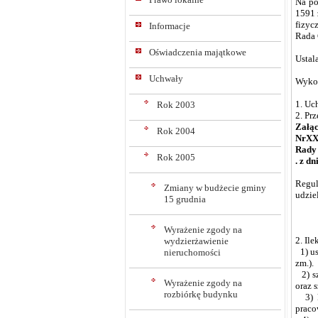
Na po
1591 
fizyc
Informacje
Rada 
Oświadczenia majątkowe
Ustal
Uchwały
Wykon
1. Uc
Rok 2003
2. Pr
Załąc
Rok 2004
NrXX
Rady
Rok 2005
. z dn
Regu
Zmiany w budżecie gminy
udzie
15 grudnia
Wyrażenie zgody na
2. Il
wydzierżawienie
1) us
nieruchomości
zm.).
2) sz
Wyrażenie zgody na
oraz 
rozbiórkę budynku
3) ko
praco