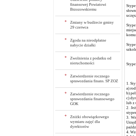
finansowej Powiatowi
Stype
Brzozowskiemu
słown
uczęs
Zmiany w budżecie gminy
Stype
29 czerwca
miejs
komun
Zgoda na nieodpłatne
Stype
nabycie działki
szkol
Zwolnienia z podatku od
nieruchomości
Stype
Zatwierdzenie rocznego
sprawozdania finans. SP ZOZ
1. St
a) ro
b) pe
Zatwierdzenie rocznego
c) dy
sprawozdania finansowego
lub z
GOK
2. Je
stype
Zniżki obowiązkowego
3. Wn
wymiaru zajęć dla
Urzęd
dyrektorów
paźdz
4. Wz