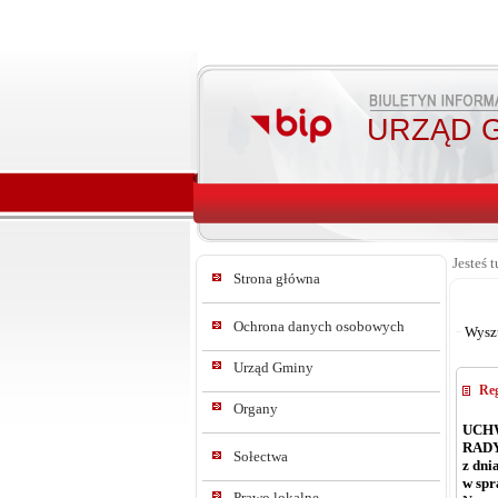
URZĄD G
Jesteś t
Strona główna
Ochrona danych osobowych
Wysz
Urząd Gminy
Reg
Organy
UCHW
RAD
Sołectwa
z dni
w spr
Prawo lokalne