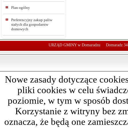
Plan ogólny
Preferencyjny zakup paliw
stałych dla gospodarstw
domowych
URZĄD GMINY w Domaradzu
Domaradz 34
Nowe zasady dotyczące cookies
pliki cookies w celu świadc
poziomie, w tym w sposób dos
Korzystanie z witryny bez z
oznacza, że będą one zamieszc