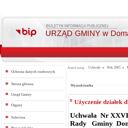
URZĄD GMINY w Doma
Jesteś tutaj:
Uchwały
Rok 2005
Ochrona danych osobowych
Od:
Do:
Strona główna
Wyszukiwarka
Urząd Gminy
Użyczenie działek 
Organy
Uchwała Nr XXVI
Sołectwa
Rady Gminy Do
Prawo lokalne