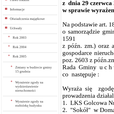
z dnia 29 czerwca 
w sprawie wyrażen
Informacje
Oświadczenia majątkowe
Na podstawie art. 18
Uchwały
o samorządzie gmin
1591
Rok 2003
z późn. zm.) oraz 
Rok 2004
gospodarce nieruch
Rok 2005
poz. 2603 z późn.zm
Rada Gminy u c h w
Zmiany w budżecie gminy
15 grudnia
co następuje :
Wyrażenie zgody na
wydzierżawienie
Wyraża się zgodę
nieruchomości
prowadzenia działa
1. LKS Golcowa Nr
Wyrażenie zgody na
rozbiórkę budynku
2. "Sokół" w Domar