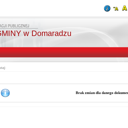
MINY w Domaradzu
utaj:
Brak zmian dla danego dokume