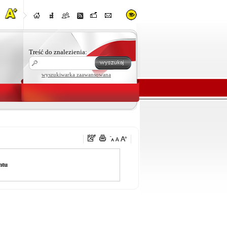
Treść do znalezienia:
wyszukiwarka zaawansowana
ntu