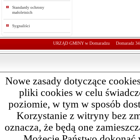
Standardy ochrony
małoletnich
Sygnaliści
URZĄD GMINY w Domaradzu
Domaradz 34
Nowe zasady dotyczące cookies
pliki cookies w celu świadc
poziomie, w tym w sposób dos
Korzystanie z witryny bez z
oznacza, że będą one zamieszc
Możecie Państwo dokonać 