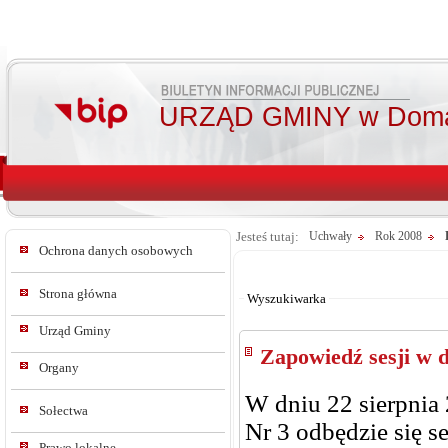
URZĄD GMINY w Doma
Jesteś tutaj:
Uchwały
Rok 2008
Ochrona danych osobowych
Od:
Do:
Strona główna
Wyszukiwarka
Urząd Gminy
Zapowiedź sesji w d
Organy
W dniu 22 sierpnia 
Sołectwa
Nr 3 odbędzie się 
Prawo lokalne