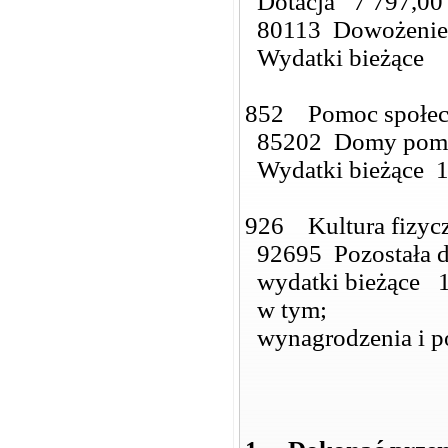
Dotacja 7 797,0
80113 Dowożenie 
Wydatki bieżące 
852 Pomoc społe
85202 Domy pomoc
Wydatki bieżące 1
926 Kultura fizycz
92695 Pozostała d
wydatki bieżące 1
w tym;
wynagrodzenia i p