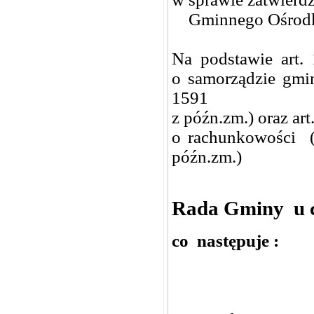
Gminnego Ośrodka
Na podstawie art. 1
o samorządzie gmin
1591
z późn.zm.) oraz art
o rachunkowości (t
późn.zm.)
Rada Gminy u c 
co następuje :