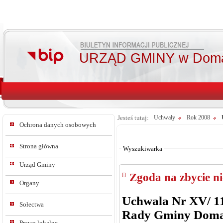
URZĄD GMINY w Doma
Jesteś tutaj:
Uchwały
Rok 2008
Ochrona danych osobowych
Od:
Do:
Strona główna
Wyszukiwarka
Urząd Gminy
Zgoda na zbycie n
Organy
Uchwala Nr XV/ 1
Sołectwa
Rady Gminy Dom
Prawo lokalne