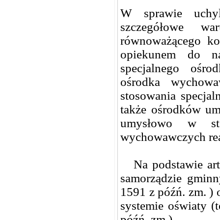
W sprawie uchyl
szczegółowe war
równoważącego ko
opiekunem do na
specjalnego ośro
ośrodka wychowa
stosowania specjal
także ośrodków um
umysłowo w sto
wychowawczych rea
Na podstawie art. 
samorządzie gminny
1591 z późń. zm. ) o
systemie oświaty (t
późń. zm.)