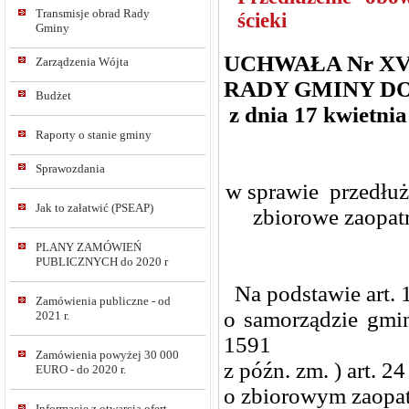
Transmisje obrad Rady
ścieki
Gminy
UCHWAŁA Nr XV/
Zarządzenia Wójta
RADY GMINY 
Budżet
z dnia 17 kwietnia
Raporty o stanie gminy
Sprawozdania
w sprawie przedłuż
Jak to załatwić (PSEAP)
zbiorowe zaopat
PLANY ZAMÓWIEŃ
PUBLICZNYCH do 2020 r
Na podstawie art. 1
Zamówienia publiczne - od
o samorządzie gmin
2021 r.
1591
Zamówienia powyżej 30 000
z późn. zm. ) art. 2
EURO - do 2020 r.
o zbiorowym zaopa
Informacje z otwarcia ofert