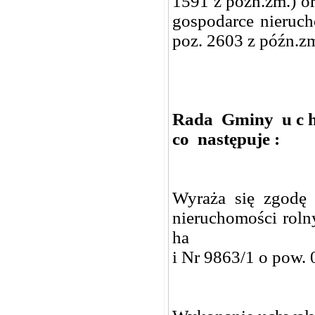
1591 z póżn.zm.) or
gospodarce nieruch
poz. 2603 z późn.zm
Rada Gminy u c h 
co następuje :
Wyraża się zgodę 
nieruchomości rol
ha
i Nr 9863/1 o pow. 