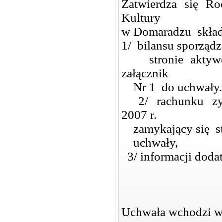
Zatwierdza się R
Kultury
w Domaradzu składa
1/ bilansu sporząd
stronie aktywów
załącznik
Nr 1 do uchwały.
2/ rachunku zyskó
2007 r.
zamykający się str
uchwały,
3/ informacji doda
Uchwała wchodzi w 