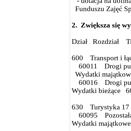
- dotacja na dofin
Funduszu Zajęć S
2.
Zwiększa się wy
Dział Rozdział T
600 Transport i ł
60011 Drogi publ
Wydatki majątkow
60016 Drogi publ
Wydatki bieżące 6
630 Turystyka 17 
60095 Pozostała 
Wydatki majątkowe