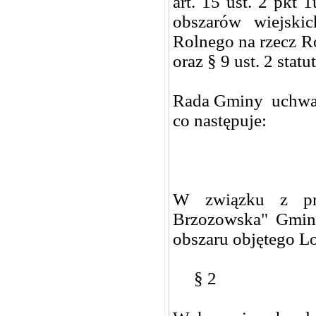
art. 15 ust. 2 pkt
obszarów wiejski
Rolnego na rzecz R
oraz § 9 ust. 2 sta
Rada Gminy uchwa
co następuje:
W związku z prz
Brzozowska" Gmina
obszaru objętego L
§ 2