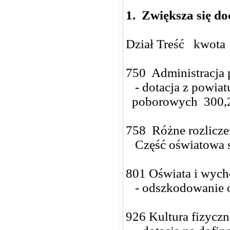
1.
Zwiększa się do
Dział Treść kwota
750 Administracja
- dotacja z powiat
poborowych 300,
758 Różne rozlicz
Część oświatowa s
801 Oświata i wyc
- odszkodowanie o
926 Kultura fizycz