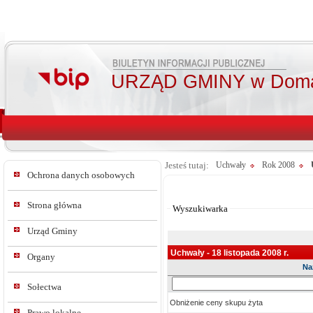
URZĄD GMINY w Doma
Jesteś tutaj:
Uchwały
Rok 2008
Ochrona danych osobowych
Od:
Do:
Strona główna
Wyszukiwarka
Urząd Gminy
Uchwały - 18 listopada 2008 r.
Organy
Na
Sz
Sołectwa
w
Obniżenie ceny skupu żyta
tre
Prawo lokalne