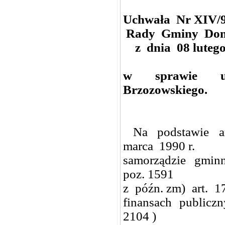
Uchwała Nr XIV/9
Rady Gminy Do
z dnia 08 lutego
w sprawie udz
Brzozowskiego.
Na podstawie art. 
marca 1990 r.
samorządzie gminn
poz. 1591
z późn. zm) art. 1
finansach publiczn
2104 )