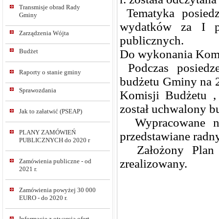
Transmisje obrad Rady
Tematyka posiedzen
Gminy
wydatków za I pó
Zarządzenia Wójta
publicznych.
Do wykonania Komis
Budżet
Podczas posiedzen
Raporty o stanie gminy
budżetu Gminy na 2
Sprawozdania
Komisji Budżetu ,
został uchwalony b
Jak to załatwić (PSEAP)
Wypracowane na
PLANY ZAMÓWIEŃ
przedstawiane radny
PUBLICZNYCH do 2020 r
Założony Plan p
zrealizowany.
Zamówienia publiczne - od
2021 r.
Zamówienia powyżej 30 000
EURO - do 2020 r.
Informacje z otwarcia ofert