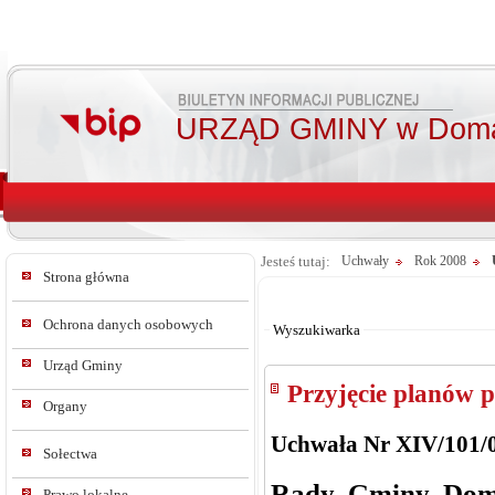
URZĄD GMINY w Doma
Jesteś tutaj:
Uchwały
Rok 2008
Strona główna
Od:
Do:
Ochrona danych osobowych
Wyszukiwarka
Urząd Gminy
Przyjęcie planów 
Organy
Uchwała Nr XIV/101/
Sołectwa
Rady Gminy Dom
Prawo lokalne