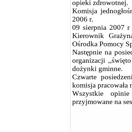
opieki zdrowotnej.
Komisja jednogłośn
2006 r.
09 sierpnia 2007 r 
Kierownik Grażyn
Ośrodka Pomocy Spo
Następnie na posi
organizacji ,,święt
dożynki gminne.
Czwarte posiedzen
komisja pracowała 
Wszystkie opini
przyjmowane na se