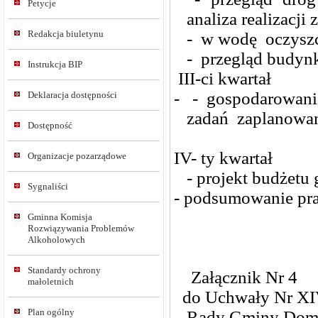
Petycje
analiza realizacji 
Redakcja biuletynu
- w wodę oczyszcza
- przegląd budyn
Instrukcja BIP
III-ci kwartał
- - gospodarowani
Deklaracja dostępności
zadań zaplanowan
Dostępność
IV- ty kwartał
Organizacje pozarządowe
- projekt budżetu 
Sygnaliści
- podsumowanie prac
Gminna Komisja
Rozwiązywania Problemów
Alkoholowych
Standardy ochrony
Załącznik Nr 4
małoletnich
do Uchwały Nr XI
Plan ogólny
Rady Gminy Dom