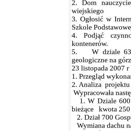
2. Dom nauczycie
wiejskiego
3. Ogłosić w Inter
Szkole Podstawowej
4. Podjąć czynn
kontenerów.
5. W dziale 630 
geologiczne na gór
23 listopada 2007 r
1. Przegląd wykona
2. Analiza projekt
Wypracowała nastę
1. W Dziale 600 R
bieżące kwota 250 
2. Dział 700 Gos
Wymiana dachu na 