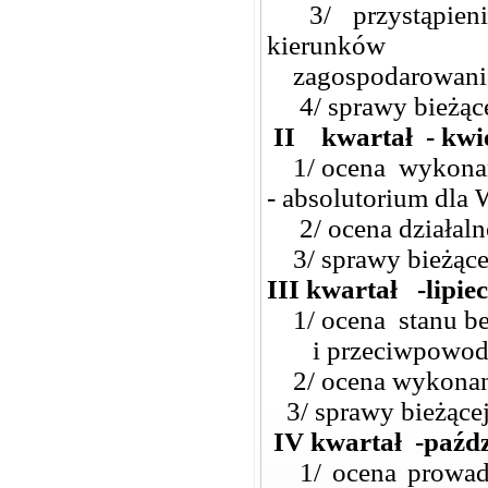
3/ przystąpienie
kierunków
zagospodarowania
4/ sprawy bieżącej
II kwartał - kwie
1/ ocena wykonani
- absolutorium dla
2/ ocena działalno
3/ sprawy bieżącej
III kwartał -lipie
1/ ocena stanu be
i przeciwpowodzi
2/ ocena wykonani
3/ sprawy bieżącej
IV kwartał -paźdz
1/ ocena prowadz