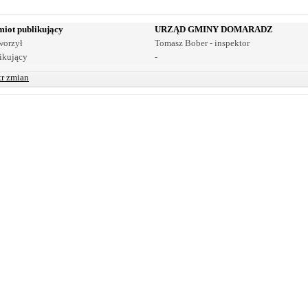
iot publikujący
URZĄD GMINY DOMARADZ
worzył
Tomasz Bober - inspektor
ikujący
-
tr zmian