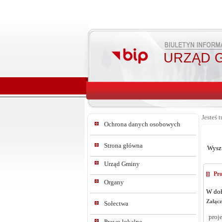
URZĄD G
Jesteś t
Ochrona danych osobowych
Strona główna
Wysz
Urząd Gminy
Pro
Organy
W doł
Załącz
Sołectwa
proj
Prawo lokalne