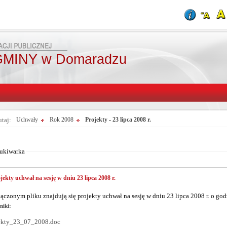
MINY w Domaradzu
utaj:
Uchwały
Rok 2008
Projekty - 23 lipca 2008 r.
Od:
Fraza:
Do:
Treści archiwaln
ukiwarka
jekty uchwał na sesję w dniu 23 lipca 2008 r.
ączonym pliku znajdują się projekty uchwał na sesję w dniu 23 lipca 2008 r. o god
niki:
ekty_23_07_2008.doc