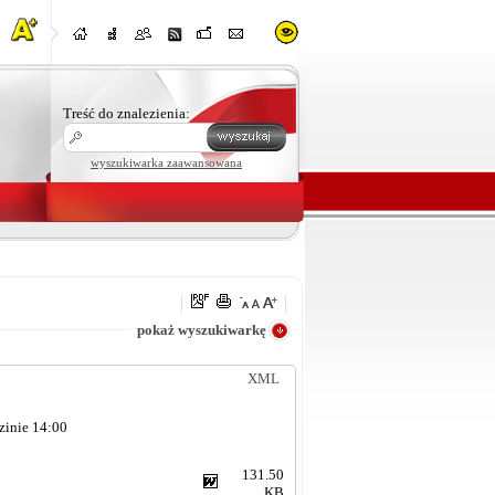
Treść do znalezienia:
wyszukiwarka zaawansowana
e
pokaż wyszukiwarkę
XML
zinie 14:00
131.50
KB