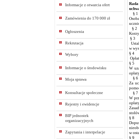
Rada
Informacje z otwarcia ofert
uchwa
§ 1
Zamówienia do 170 000 zł
Osoba
uczni
§ 2
Ogłoszenia
Korzy
§ 3
Rekrutacja
Ustal
w wys
§ 4
Wybory
Opłat
§ 5
Informacje o środowisku
W uza
opłat
§ 6
Moja sprawa
Za uc
pomoc
Konsultacje społeczne
§ 7
W prz
opłat
Rejestry i ewidencje
Zasad
stołó
BIP jednostek
§ 8
organizacyjnych
Dopus
nieob
Zapytania i interpelacje
w ost
§ 9