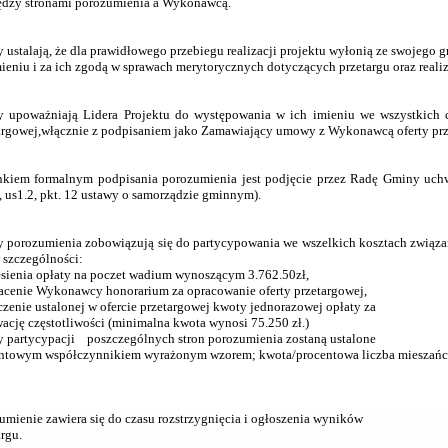
dzy stronami porozumienia a Wykonawcą.
y ustalają, że dla prawidłowego przebiegu realizacji projektu wyłonią ze swojego 
mieniu i za ich zgodą w sprawach merytorycznych dotyczących przetargu oraz reali
y upoważniają Lidera Projektu do występowania w ich imieniu we wszystkich c
argowej,włącznie z podpisaniem jako Zamawiający umowy z Wykonawcą oferty prz
kiem formalnym podpisania porozumienia jest podjęcie przez Radę Gminy uchw
8, us1.2, pkt. 12 ustawy o samorządzie gminnym).
y porozumienia zobowiązują się do partycypowania we wszelkich kosztach związan
w szczególności:
esienia opłaty na poczet wadium wynoszącym 3.762.50zł,
łacenie Wykonawcy honorarium za opracowanie oferty przetargowej,
zczenie ustalonej w ofercie przetargowej kwoty jednorazowej opłaty za
wację częstotliwości (minimalna kwota wynosi 75.250 zł.)
 partycypacji poszczególnych stron porozumienia zostaną ustalone
ntowym współczynnikiem wyrażonym wzorem; kwota/procentowa liczba mieszańc
umienie zawiera się do czasu rozstrzygnięcia i ogłoszenia wyników
argu.