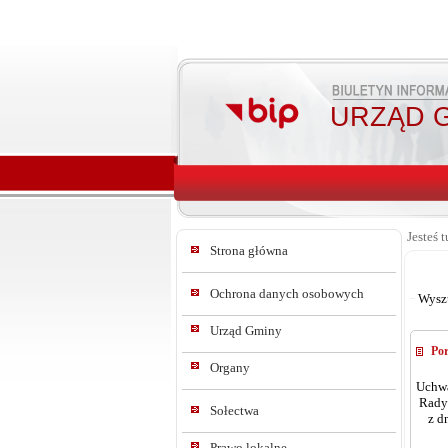
URZĄD G
Jesteś t
Strona główna
Ochrona danych osobowych
Wysz
Urząd Gminy
Por
Organy
Uchwa
Rady
Sołectwa
z dni
Prawo lokalne