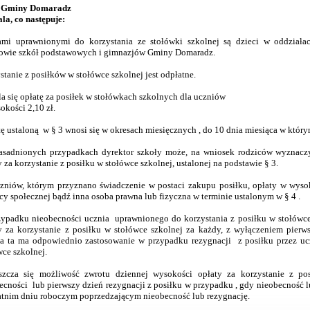
 Gminy Domaradz
la, co następuje:
mi uprawnionymi do korzystania ze stołówki szkolnej są dzieci w oddział
owie szkół podstawowych i gimnazjów Gminy Domaradz.
stanie z posiłków w stołówce szkolnej jest odpłatne.
a się opłatę za posiłek w stołówkach szkolnych dla uczniów
okości 2,10 zł.
ę ustaloną w § 3 wnosi się w okresach miesięcznych , do 10 dnia miesiąca w którym
sadnionych przypadkach dyrektor szkoły może, na wniosek rodziców wyznaczy
y za korzystanie z posiłku w stołówce szkolnej, ustalonej na podstawie § 3.
zniów, którym przyznano świadczenie w postaci zakupu posiłku, opłaty w wyso
y społecznej bądź inna osoba prawna lub fizyczna w terminie ustalonym w § 4 .
ypadku nieobecności ucznia uprawnionego do korzystania z posiłku w stołówc
y za korzystanie z posiłku w stołówce szkolnej za każdy, z wyłączeniem pierws
a ta ma odpowiednio zastosowanie w przypadku rezygnacji z posiłku przez uc
wce szkolnej.
zcza się możliwość zwrotu dziennej wysokości opłaty za korzystanie z po
ecności lub pierwszy dzień rezygnacji z posiłku w przypadku , gdy nieobecność l
atnim dniu roboczym poprzedzającym nieobecność lub rezygnację.