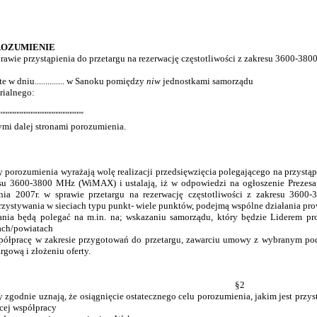
OZUMIENIE
rawie przystąpienia do przetargu na rezerwację częstotliwości z zakresu 3600-
e w dniu.............. w Sanoku pomiędzy
niw
jednostkami samorządu
orialnego:
""""""""""""""""""""""""
mi dalej stronami porozumienia.
y porozumienia wyrażają wolę realizacji przedsięwzięcia polegającego na przystąpi
su 3600-3800 MHz (WiMAX) i ustalają, iż w odpowiedzi na ogłoszenie Prezesa
nia 2007r. w sprawie przetargu na rezerwację częstotliwości z zakresu 360
zystywania w sieciach typu punkt- wiele punktów, podejmą wspólne działania prow
ania będą polegać na m.in. na; wskazaniu samorządu, który będzie Liderem p
ch/powiatach
półpracę w zakresie przygotowań do przetargu, zawarciu umowy z wybranym pod
rgową i złożeniu oferty.
§2
y zgodnie uznają, że osiągnięcie ostatecznego celu porozumienia, jakim jest przys
cej współpracy