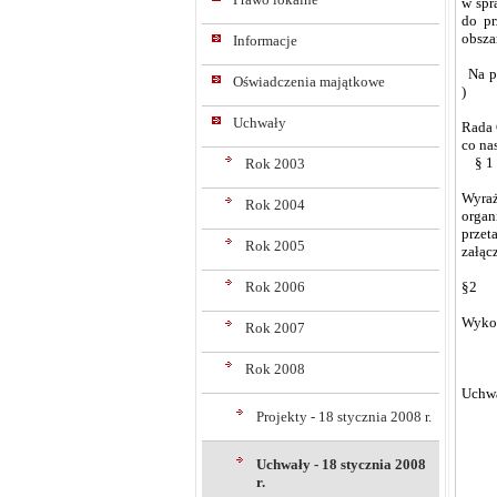
w spr
do pr
obsza
Informacje
Na po
Oświadczenia majątkowe
)
Uchwały
Rada
co na
§ 1
Rok 2003
Wyraż
Rok 2004
organ
przet
Rok 2005
załąc
Rok 2006
§2
Wykon
Rok 2007
Rok 2008
Uchwa
Projekty - 18 stycznia 2008 r.
Uchwały - 18 stycznia 2008
r.