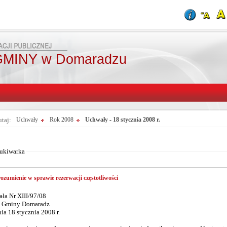
MINY w Domaradzu
utaj:
Uchwały
Rok 2008
Uchwały - 18 stycznia 2008 r.
Od:
Fraza:
Do:
Treści archiwaln
ukiwarka
ozumienie w sprawie rezerwacji częstotliwości
ła Nr XIII/97/08
 Gminy Domaradz
a 18 stycznia 2008 r.