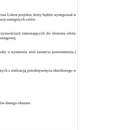
grona Lidera projektu, który będzie występował w
zacji następnych celów.
zynnościach zmierzających do złożenia oferty
etargowej.
ały o wyrażeniu woli zawarcia porozumienia (
ych z realizacją przedsięwzięcia określonego w
ów danego obszaru.