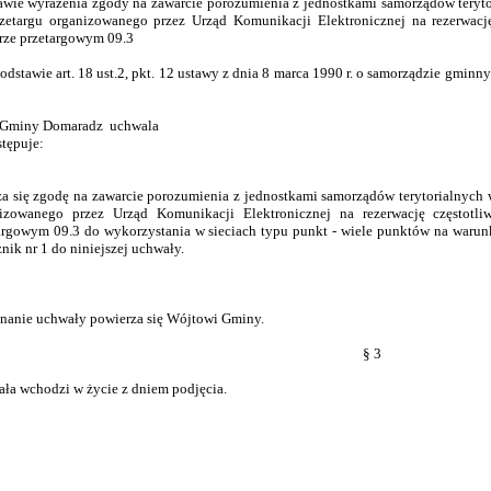
awie wyrażenia zgody na zawarcie porozumienia z jednostkami samorządów teryto
zetargu organizowanego przez Urząd Komunikacji Elektronicznej na rezerwac
rze przetargowym 09.3
dstawie art. 18 ust.2, pkt. 12 ustawy z dnia 8 marca 1990 r. o samorządzie gminny
 Gminy Domaradz uchwala
stępuje:
a się zgodę na zawarcie porozumienia z jednostkami samorządów terytorialnych 
izowanego przez Urząd Komunikacji Elektronicznej na rezerwację częstot
argowym 09.3 do wykorzystania w sieciach typu punkt - wiele punktów na waru
znik nr 1 do niniejszej uchwały.
anie uchwały powierza się Wójtowi Gminy.
§ 3
ła wchodzi w życie z dniem podjęcia.