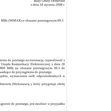
Rady Gminy Domaradz
z dnia 18 stycznia 2008 r.
3800 MHz (WiMAX) w obszarze przetargowym 09.3
eniu do przetargu na rezerwację częstotliwość z
 Urzędu Komunikacji Elektronicznej z dnia 26
0-3800 MHz na obszarze przetargowym 09.3 do
adzące do przystąpienia do przetargu.
rojektu, wyznaczeniu osób odpowiedzialnych w
miotem (Wykonawcą ), który przygotuje ofertę
tąpienie do przetargu, jest możliwe w przypadku