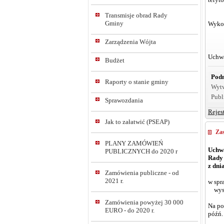
Transmisje obrad Rady
Gminy
Wykon
Zarządzenia Wójta
Uchwa
Budżet
Podm
Raporty o stanie gminy
Wyt
Publ
Sprawozdania
Rejes
Jak to załatwić (PSEAP)
Zas
PLANY ZAMÓWIEŃ
Uchwa
PUBLICZNYCH do 2020 r
Rady
z dni
Zamówienia publiczne - od
2021 r.
w spr
wysok
Zamówienia powyżej 30 000
Na pod
EURO - do 2020 r.
późń.