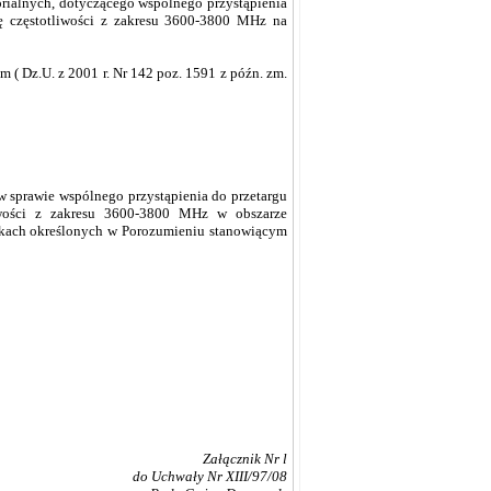
rialnych, dotyczącego wspólnego przystąpienia
ję częstotliwości z zakresu 3600-3800 MHz na
m ( Dz.U. z 2001 r. Nr 142 poz. 1591 z późn. zm.
w sprawie wspólnego przystąpienia do przetargu
liwości z zakresu 3600-3800 MHz w obszarze
nkach określonych w Porozumieniu stanowiącym
Załącznik Nr l
do Uchwały Nr XIII/97/08