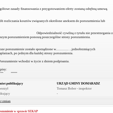
gółowe zasady finansowania z przygotowaniem oferty zostaną odrębną umową.
sób rozliczania kosztów związanych określone aneksem do porozurmienia lub
Odpowiedzialność cywilną z tytułu nie przestrzegania 
jszym porozumieniem ponoszą poszczególne strony porozumienia.
sze porozumienie zostało sporządzone w................. ...jednobrzmiących
plarzach, po jednym dla każdej strony porozumienia.
Porozumienie wchodzi w życie z dniem podpisania.
isy:
""""" """""
iot publikujący
URZĄD GMINY DOMARADZ
worzył
Tomasz Bober - inspektor
ikujący
-
tr zmian
rozumienie w sprawie SEKAP