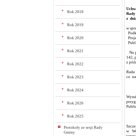
Uchwa
Rok 2018
Rady
z dni
Rok 2019
w spr
Podka
Rok 2020
Proje
Publi
Rok 2021
Na po
142, 
z póź
Rok 2022
Rada 
co na
Rok 2023
Rok 2024
Wyra
przyg
Rok 2026
Publi
Rok 2025
Szcze
Protokoły ze sesji Rady
w Wo
Gminy
teryt