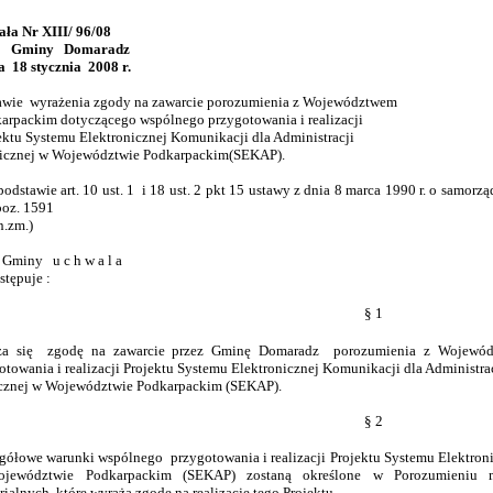
ła Nr XIII/ 96/08
 Gminy Domaradz
a 18 stycznia 2008 r.
awie wyrażenia zgody na zawarcie porozumienia z Województwem
rpackim dotyczącego wspólnego przygotowania i realizacji
ktu Systemu Elektronicznej Komunikacji dla Administracji
cznej w Województwie Podkarpackim(SEKAP).
dstawie art. 10 ust. 1 i 18 ust. 2 pkt 15 ustawy z dnia 8 marca 1990 r. o samorzą
poz. 1591
n.zm.)
Gminy u c h w a l a
stępuje :
§ 1
ża się zgodę na zawarcie przez Gminę Domaradz porozumienia z Wojewód
otowania i realizacji Projektu Systemu Elektronicznej Komunikacji dla Administra
cznej w Województwie Podkarpackim (SEKAP).
§ 2
gółowe warunki wspólnego przygotowania i realizacji Projektu Systemu Elektroni
jewództwie Podkarpackim (SEKAP) zostaną określone w Porozumieniu m
orialnych, które wyrażą zgodę na realizację tego Projektu.