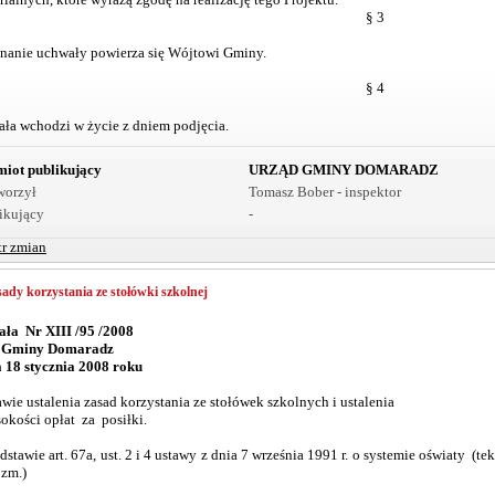
§ 3
anie uchwały powierza się Wójtowi Gminy.
§ 4
ła wchodzi w życie z dniem podjęcia.
iot publikujący
URZĄD GMINY DOMARADZ
worzył
Tomasz Bober - inspektor
ikujący
-
tr zmian
ady korzystania ze stołówki szkolnej
ła Nr XIII /95 /2008
 Gminy Domaradz
a 18 stycznia 2008 roku
awie ustalenia zasad korzystania ze stołówek szkolnych i ustalenia
ości opłat za posiłki.
stawie art. 67a, ust. 2 i 4 ustawy z dnia 7 września 1991 r. o systemie oświaty (tek
 zm.)