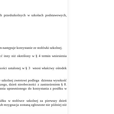
ach przedszkolnych w szkołach podstawowych,
 następuje korzystanie ze stołówki szkolnej.
ć inny niż określony w § 4 termin wniesienia
kości ustalonej w § 3 wnosi właściwy ośrodek
e szkolnej zwrotowi podlega dzienna wysokość
zego, dzień nieobecności z zastrzeżeniem § 8.
znia uprawnionego do korzystania z posiłku w
siłku w stołówce szkolnej za pierwszy dzień
ub rezygnacja zostaną zgłoszone nie później niż