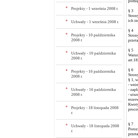
pomię
Projekty - 1 września 2008 r.
§ 3
Stron
ich i
Uchwały - 1 września 2008 r.
§ 4
Projekty - 10 października
Stron
2008 r.
przet
§ 5
Uchwały - 10 października
Warun
2008 r.
art.1
§ 6
Projekty - 16 października
Stron
2008 r.
§ 1, 
- wni
Uchwały - 16 października
- zap
2008 r.
- uis
rezer
Kwoty
Projekty - 18 listopada 2008
proce
r.
§ 7
Uchwały - 18 listopada 2008
Poroz
r.
przet