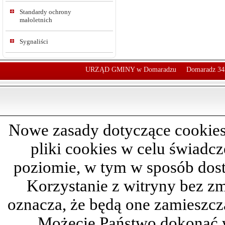
Standardy ochrony
małoletnich
Sygnaliści
URZĄD GMINY w Domaradzu
Domaradz 34
Nowe zasady dotyczące cookies
pliki cookies w celu świadc
poziomie, w tym w sposób dos
Korzystanie z witryny bez z
oznacza, że będą one zamieszc
Możecie Państwo dokonać 