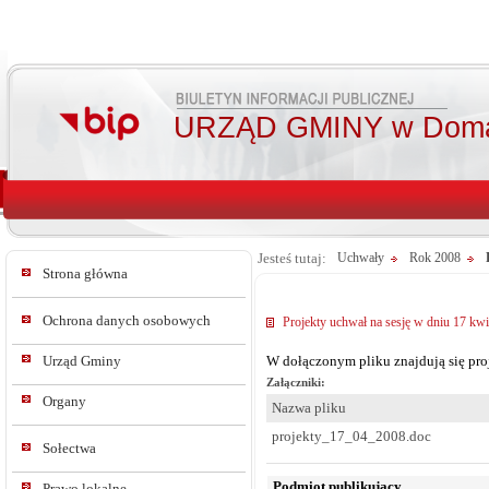
URZĄD GMINY w Doma
Jesteś tutaj:
Uchwały
Rok 2008
Strona główna
Ochrona danych osobowych
Projekty uchwał na sesję w dniu 17 kwia
Urząd Gminy
W dołączonym pliku znajdują się proj
Załączniki:
Organy
Nazwa pliku
projekty_17_04_2008.doc
Sołectwa
Podmiot publikujący
Prawo lokalne