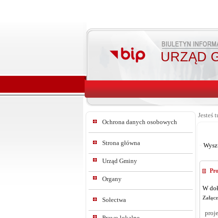
URZĄD G
Jesteś t
Ochrona danych osobowych
Strona główna
Wysz
Urząd Gminy
Pro
Organy
W doł
Załącz
Sołectwa
proj
Prawo lokalne