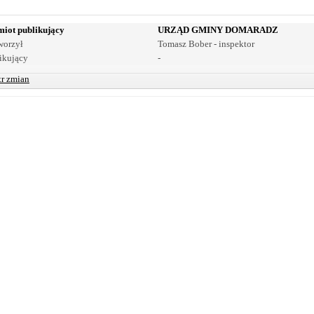
iot publikujący
URZĄD GMINY DOMARADZ
worzył
Tomasz Bober - inspektor
ikujący
-
tr zmian