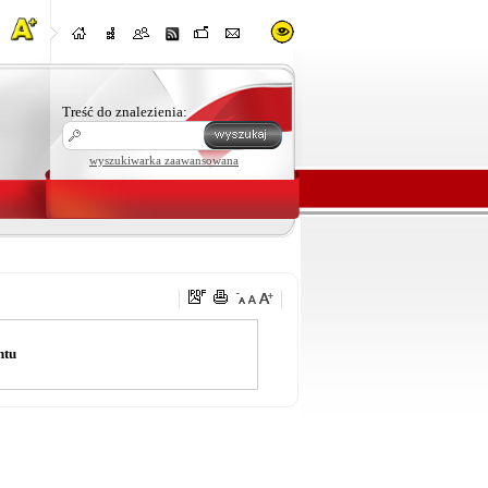
Treść do znalezienia:
wyszukiwarka zaawansowana
ntu