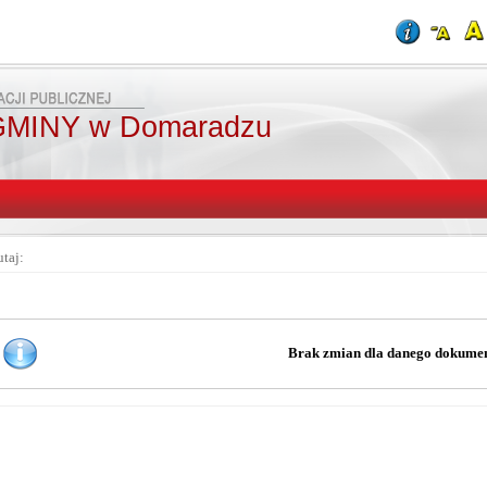
MINY w Domaradzu
utaj:
Brak zmian dla danego dokume